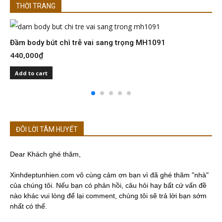
THỜI TRANG
Đầm body bút chì trễ vai sang trọng MH1091
Đ
440,000
₫
4
Add to cart
ĐÔI LỜI TÂM HUYẾT
Dear Khách ghé thăm,
Xinhdeptunhien.com vô cùng cảm ơn bạn vì đã ghé thăm "nhà"
của chúng tôi. Nếu bạn có phản hồi, câu hỏi hay bất cứ vấn đề
nào khác vui lòng để lại comment, chúng tôi sẽ trả lời bạn sớm
nhất có thể.