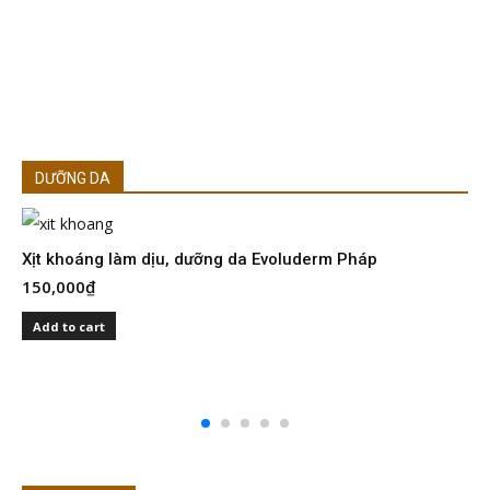
DƯỠNG DA
Xịt khoáng làm dịu, dưỡng da Evoluderm Pháp
150,000
₫
S
I
Add to cart
2