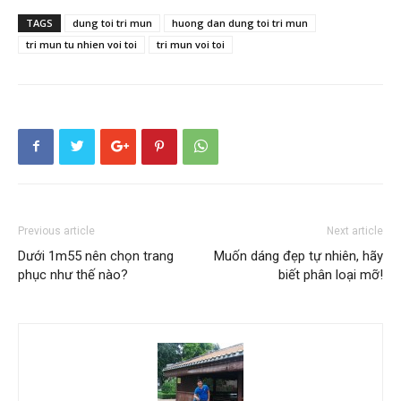
TAGS
dung toi tri mun
huong dan dung toi tri mun
tri mun tu nhien voi toi
tri mun voi toi
Previous article
Next article
Dưới 1m55 nên chọn trang
Muốn dáng đẹp tự nhiên, hãy
phục như thế nào?
biết phân loại mỡ!