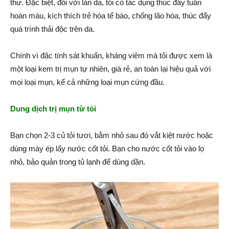
thư. Đặc biệt, đối với làn da, tỏi có tác dụng thúc đẩy tuần
hoàn máu, kích thích trẻ hóa tế bào, chống lão hóa, thúc đẩy
quá trình thải độc trên da.
Chính vì đặc tính sát khuẩn, kháng viêm mà tỏi được xem là
một loại kem trị mụn tự nhiên, giá rẻ, an toàn lại hiệu quả với
mọi loại mụn, kể cả những loại mụn cứng đầu.
Dung dịch trị mụn từ tỏi
Bạn chọn 2-3 củ tỏi tươi, bằm nhỏ sau đó vắt kiệt nước hoặc
dùng máy ép lấy nước cốt tỏi. Bạn cho nước cốt tỏi vào lọ
nhỏ, bảo quản trong tủ lạnh để dùng dần.