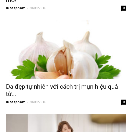
mỡ!
lucaspham
-
30/08/2016
0
Da đẹp tự nhiên với cách trị mụn hiệu quả
từ...
lucaspham
-
30/08/2016
0