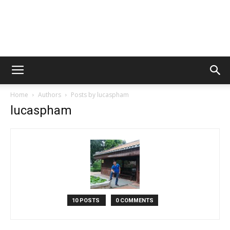
Home
Authors
Posts by lucaspham
lucaspham
10 POSTS
0 COMMENTS