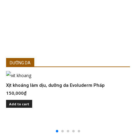
DƯỠNG DA
Xịt khoáng làm dịu, dưỡng da Evoluderm Pháp
150,000
₫
S
I
Add to cart
2