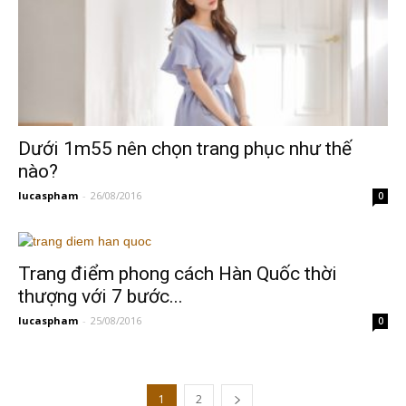
Dưới 1m55 nên chọn trang phục như thế
nào?
lucaspham
-
26/08/2016
0
Trang điểm phong cách Hàn Quốc thời
thượng với 7 bước...
lucaspham
-
25/08/2016
0
1
2