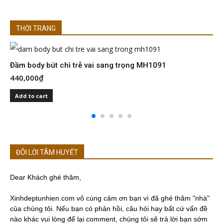
THỜI TRANG
Đầm body bút chì trễ vai sang trọng MH1091
Đ
440,000
₫
4
Add to cart
ĐÔI LỜI TÂM HUYẾT
Dear Khách ghé thăm,
Xinhdeptunhien.com vô cùng cảm ơn bạn vì đã ghé thăm "nhà"
của chúng tôi. Nếu bạn có phản hồi, câu hỏi hay bất cứ vấn đề
nào khác vui lòng để lại comment, chúng tôi sẽ trả lời bạn sớm