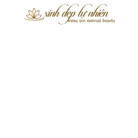
Xinh
Đẹp
Tự
Nhiên