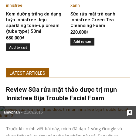
Kem dưỡng trắng da dạng
Sữa rửa mặt trà xanh
tuýp Innisfree Jeju
Innisfree Green Tea
sparkling tone-up cream
Cleansing Foam
(tube type) 50ml
220,000
₫
680,000
₫
Add to cart
Add to cart
LATEST ARTICLES
Review Sữa rửa mặt thảo dược trị mụn
Innisfree Bija Trouble Facial Foam
amyphan
-
21/09/2016
0
Trước khi mình viết bài này, mình đã dạo 1 vòng Google và
chưa thấy bài review nào về sản phẩm này cả! Sao vậy ta,