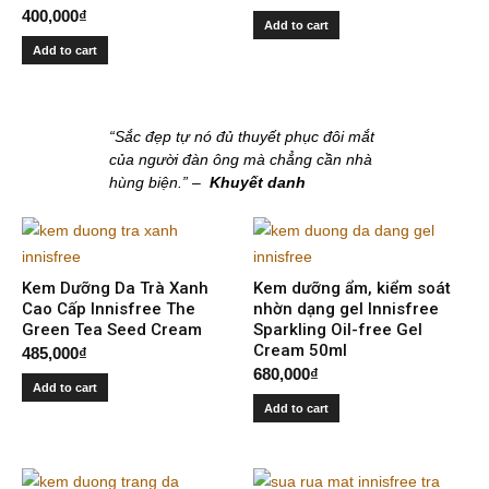
Rated
400,000
₫
5.00
Add to cart
out of 5
Add to cart
“Sắc đẹp tự nó đủ thuyết phục đôi mắt
của người đàn ông mà chẳng cần nhà
hùng biện.” –
Khuyết danh
Kem Dưỡng Da Trà Xanh
Kem dưỡng ẩm, kiểm soát
Cao Cấp Innisfree The
nhờn dạng gel Innisfree
Green Tea Seed Cream
Sparkling Oil-free Gel
Cream 50ml
485,000
₫
680,000
₫
Add to cart
Add to cart