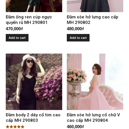
Đầm ống ren cúp ngực
Đầm xòe hở lưng cao cấp
quyến rũ MH 290801
MH 290802
470,000
₫
480,000
₫
Add to cart
Add to cart
Đầm body 2 dây cổ tim cao
Đầm xòe hở lưng cổ chữ V
cấp MH 290803
cao cấp MH 290804
460,000
₫