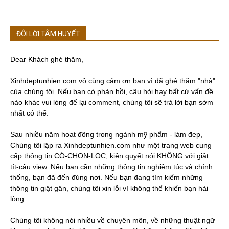
ĐÔI LỜI TÂM HUYẾT
Dear Khách ghé thăm,
Xinhdeptunhien.com vô cùng cảm ơn bạn vì đã ghé thăm "nhà"
của chúng tôi. Nếu bạn có phản hồi, câu hỏi hay bất cứ vấn đề
nào khác vui lòng để lại comment, chúng tôi sẽ trả lời bạn sớm
nhất có thể.
Sau nhiều năm hoạt động trong ngành mỹ phẩm - làm đẹp,
Chúng tôi lập ra Xinhdeptunhien.com như một trang web cung
cấp thông tin CÓ-CHỌN-LỌC, kiên quyết nói KHÔNG với giật
tít-câu view. Nếu bạn cần những thông tin nghiêm túc và chính
thống, bạn đã đến đúng nơi. Nếu bạn đang tìm kiếm những
thông tin giật gân, chúng tôi xin lỗi vì không thể khiến bạn hài
lòng.
Chúng tôi không nói nhiều về chuyên môn, về những thuật ngữ