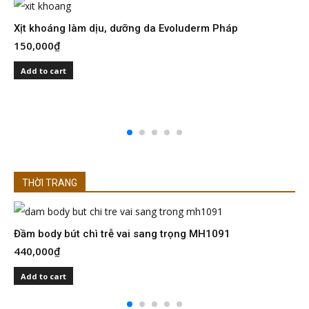
Xịt khoáng làm dịu, dưỡng da Evoluderm Pháp
150,000
₫
S
I
Add to cart
2
THỜI TRANG
Đầm body bút chì trễ vai sang trọng MH1091
Đ
440,000
₫
4
Add to cart