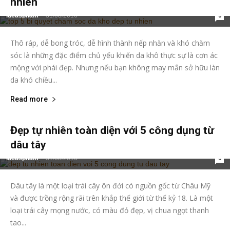
nhiên
lucaspham
-
31/08/2016
0
Thô ráp, dễ bong tróc, dễ hình thành nếp nhăn và khó chăm
sóc là những đặc điểm chủ yếu khiến da khô thực sự là cơn ác
mộng với phái đẹp. Nhưng nếu bạn không may mắn sở hữu làn
da khó chiều...
Read more
Đẹp tự nhiên toàn diện với 5 công dụng từ
dâu tây
lucaspham
-
31/08/2016
0
Dâu tây là một loại trái cây ôn đới có nguồn gốc từ Châu Mỹ
và được trồng rộng rãi trên khắp thế giới từ thế kỷ 18. Là một
loại trái cây mọng nước, có màu đỏ đẹp, vị chua ngọt thanh
tao...