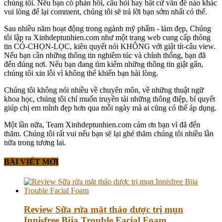
chúng tôi. Nếu bạn có phản hồi, câu hỏi hay bất cứ vấn đề nào khác
vui lòng để lại comment, chúng tôi sẽ trả lời bạn sớm nhất có thể.
Sau nhiều năm hoạt động trong ngành mỹ phẩm - làm đẹp, Chúng
tôi lập ra Xinhdeptunhien.com như một trang web cung cấp thông
tin CÓ-CHỌN-LỌC, kiên quyết nói KHÔNG với giật tít-câu view.
Nếu bạn cần những thông tin nghiêm túc và chính thống, bạn đã
đến đúng nơi. Nếu bạn đang tìm kiếm những thông tin giật gân,
chúng tôi xin lỗi vì không thể khiến bạn hài lòng.
Chúng tôi không nói nhiều về chuyên môn, về những thuật ngữ
khoa học, chúng tôi chỉ muốn truyền tải những thông điệp, bí quyết
giúp chị em mình đẹp hơn qua mỗi ngày mà ai cũng có thể áp dụng.
Một lần nữa, Team Xinhdeptunhien.com cảm ơn bạn vì đã đến
thăm. Chúng tôi rất vui nếu bạn sẽ lại ghé thăm chúng tôi nhiều lần
nữa trong tương lai.
BÀI VIẾT MỚI
Review Sữa rửa mặt thảo dược trị mụn
Innisfree Bija Trouble Facial Foam