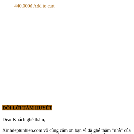
440,000
₫
Add to cart
ĐÔI LỜI TÂM HUYẾT
Dear Khách ghé thăm,
Xinhdeptunhien.com vô cùng cảm ơn bạn vì đã ghé thăm "nhà" của