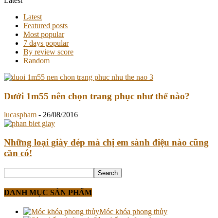
Latest
Latest
Featured posts
Most popular
7 days popular
By review score
Random
Dưới 1m55 nên chọn trang phục như thế nào?
lucaspham
-
26/08/2016
Những loại giày dép mà chị em sành điệu nào cũng
cần có!
DANH MỤC SẢN PHẨM
Móc khóa phong thủy