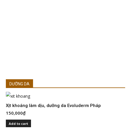
DƯỠNG DA
Xịt khoáng làm dịu, dưỡng da Evoluderm Pháp
150,000
₫
S
I
Add to cart
2