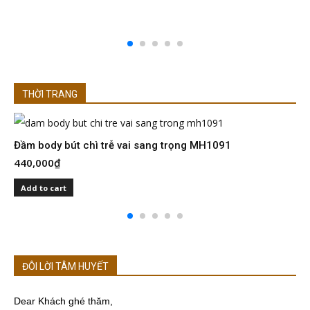
THỜI TRANG
Đầm body bút chì trễ vai sang trọng MH1091
Đ
440,000
₫
4
Add to cart
ĐÔI LỜI TÂM HUYẾT
Dear Khách ghé thăm,