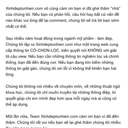
Xinhdeptunhien.com vô cùng cảm ơn bạn vì đã ghé thăm "nhà"
của chúng tôi. Nếu bạn có phản hồi, câu hỏi hay bất cứ vấn đề
nào khác vui lòng để lại comment, chúng tôi sẽ trả lời bạn sớm
nhất có thể.
Sau nhiều năm hoạt động trong ngành mỹ phẩm - làm đẹp,
Chúng tôi lập ra Xinhdeptunhien.com như một trang web cung
cấp thông tin CÓ-CHỌN-LỌC, kiên quyết nói KHÔNG với giật
tít-câu view. Nếu bạn cần những thông tin nghiêm túc và chính
thống, bạn đã đến đúng nơi. Nếu bạn đang tìm kiếm những
thông tin giật gân, chúng tôi xin lỗi vì không thể khiến bạn hài
lòng.
Chúng tôi không nói nhiều về chuyên môn, về những thuật ngữ
khoa học, chúng tôi chỉ muốn truyền tải những thông điệp, bí
quyết giúp chị em mình đẹp hơn qua mỗi ngày mà ai cũng có
thể áp dụng.
Một lần nữa, Team Xinhdeptunhien.com cảm ơn bạn vì đã đến
thăm. Chúng tôi rất vui nếu bạn sẽ lại ghé thăm chúng tôi nhiều