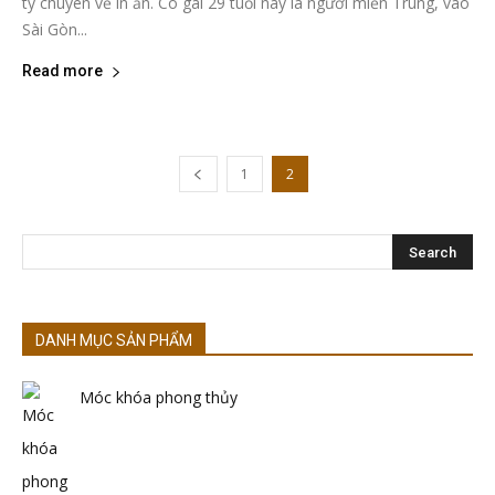
ty chuyên về in ấn. Cô gái 29 tuổi này là người miền Trung, vào
Sài Gòn...
Read more
1
2
DANH MỤC SẢN PHẨM
Móc khóa phong thủy