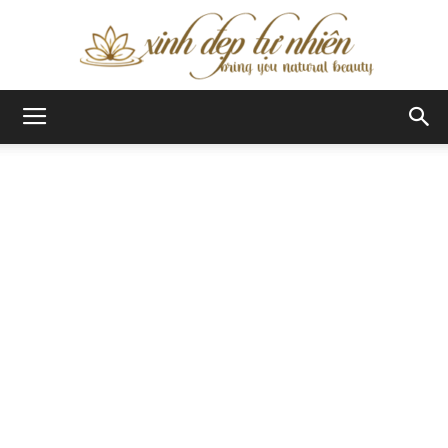
Xinh
Đẹp
Tự
Nhiên