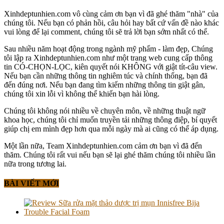
Xinhdeptunhien.com vô cùng cảm ơn bạn vì đã ghé thăm "nhà" của
chúng tôi. Nếu bạn có phản hồi, câu hỏi hay bất cứ vấn đề nào khác
vui lòng để lại comment, chúng tôi sẽ trả lời bạn sớm nhất có thể.
Sau nhiều năm hoạt động trong ngành mỹ phẩm - làm đẹp, Chúng
tôi lập ra Xinhdeptunhien.com như một trang web cung cấp thông
tin CÓ-CHỌN-LỌC, kiên quyết nói KHÔNG với giật tít-câu view.
Nếu bạn cần những thông tin nghiêm túc và chính thống, bạn đã
đến đúng nơi. Nếu bạn đang tìm kiếm những thông tin giật gân,
chúng tôi xin lỗi vì không thể khiến bạn hài lòng.
Chúng tôi không nói nhiều về chuyên môn, về những thuật ngữ
khoa học, chúng tôi chỉ muốn truyền tải những thông điệp, bí quyết
giúp chị em mình đẹp hơn qua mỗi ngày mà ai cũng có thể áp dụng.
Một lần nữa, Team Xinhdeptunhien.com cảm ơn bạn vì đã đến
thăm. Chúng tôi rất vui nếu bạn sẽ lại ghé thăm chúng tôi nhiều lần
nữa trong tương lai.
BÀI VIẾT MỚI