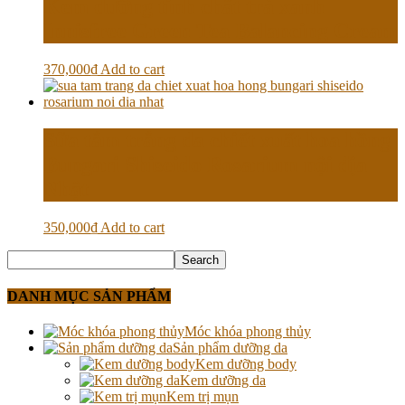
Kem dưỡng tinh chất trà xanh
Innisfree Green Tea Balancing Cream
370,000
₫
Add to cart
Sữa tắm trắng da chiết xuất hoa hồng
Bungari Shiseido Rosarium nội địa
Nhật
350,000
₫
Add to cart
DANH MỤC SẢN PHẨM
Móc khóa phong thủy
Sản phẩm dưỡng da
Kem dưỡng body
Kem dưỡng da
Kem trị mụn