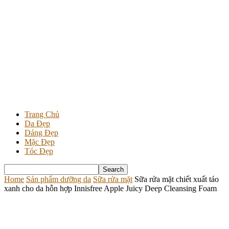
Trang Chủ
Da Đẹp
Dáng Đẹp
Mặc Đẹp
Tóc Đẹp
Home
Sản phẩm dưỡng da
Sữa rửa mặt
Sữa rửa mặt chiết xuất táo
xanh cho da hỗn hợp Innisfree Apple Juicy Deep Cleansing Foam