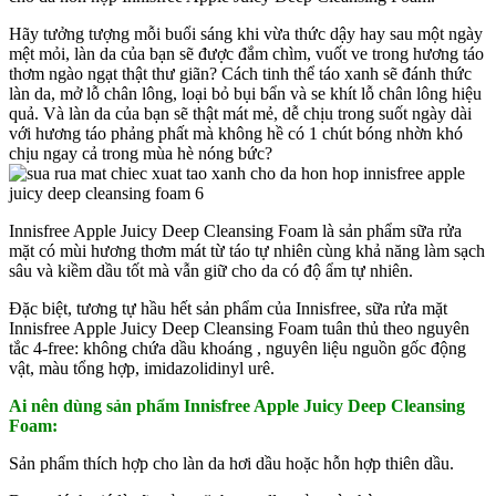
Hãy tưởng tượng mỗi buổi sáng khi vừa thức dậy hay sau một ngày
mệt mỏi, làn da của bạn sẽ được đắm chìm, vuốt ve trong hương táo
thơm ngào ngạt thật thư giãn? Cách tinh thể táo xanh sẽ đánh thức
làn da, mở lỗ chân lông, loại bỏ bụi bẩn và se khít lỗ chân lông hiệu
quả. Và làn da của bạn sẽ thật mát mẻ, dễ chịu trong suốt ngày dài
với hương táo phảng phất mà không hề có 1 chút bóng nhờn khó
chịu ngay cả trong mùa hè nóng bức?
Innisfree Apple Juicy Deep Cleansing Foam là sản phẩm sữa rửa
mặt có mùi hương thơm mát từ táo tự nhiên cùng khả năng làm sạch
sâu và kiềm dầu tốt mà vẫn giữ cho da có độ ẩm tự nhiên.
Đặc biệt, tương tự hầu hết sản phẩm của Innisfree, sữa rửa mặt
Innisfree Apple Juicy Deep Cleansing Foam tuân thủ theo nguyên
tắc 4-free: không chứa dầu khoáng , nguyên liệu nguồn gốc động
vật, màu tổng hợp, imidazolidinyl urê.
Ai nên dùng sản phẩm Innisfree Apple Juicy Deep Cleansing
Foam:
Sản phẩm thích hợp cho làn da hơi dầu hoặc hỗn hợp thiên dầu.