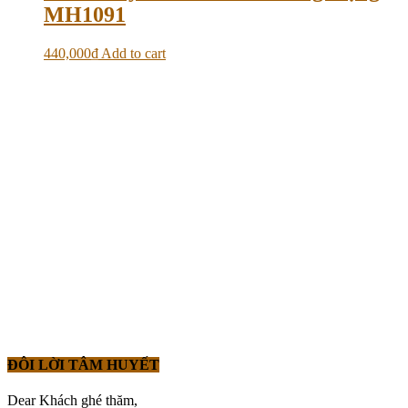
MH1091
440,000
₫
Add to cart
ĐÔI LỜI TÂM HUYẾT
Dear Khách ghé thăm,