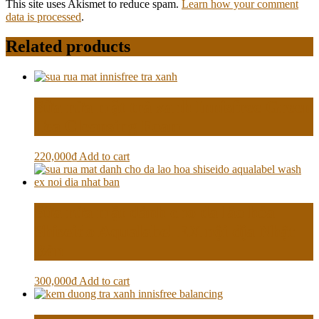
This site uses Akismet to reduce spam.
Learn how your comment
data is processed
.
Related products
Sữa rửa mặt trà xanh Innisfree Green
Tea Cleansing Foam
220,000
₫
Add to cart
Sữa rửa mặt dành cho da lão hóa
Shiseido Aqualabel EX nội địa Nhật
Bản
300,000
₫
Add to cart