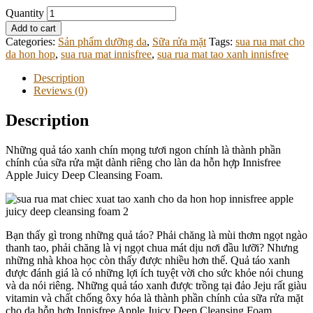
Quantity
Add to cart
Categories:
Sản phẩm dưỡng da
,
Sữa rửa mặt
Tags:
sua rua mat cho
da hon hop
,
sua rua mat innisfree
,
sua rua mat tao xanh innisfree
Description
Reviews (0)
Description
Những quả táo xanh chín mọng tươi ngon chính là thành phần
chính của sữa rửa mặt dành riêng cho làn da hỗn hợp Innisfree
Apple Juicy Deep Cleansing Foam.
Bạn thấy gì trong những quả táo? Phải chăng là mùi thơm ngọt ngào
thanh tao, phải chăng là vị ngọt chua mát dịu nơi đầu lưỡi? Nhưng
những nhà khoa học còn thấy được nhiều hơn thế. Quả táo xanh
được đánh giá là có những lợi ích tuyệt vời cho sức khỏe nói chung
và da nói riêng. Những quả táo xanh được trồng tại đảo Jeju rất giàu
vitamin và chất chống ôxy hóa là thành phần chính của sữa rửa mặt
cho da hỗn hợp Innisfree Apple Juicy Deep Cleansing Foam.