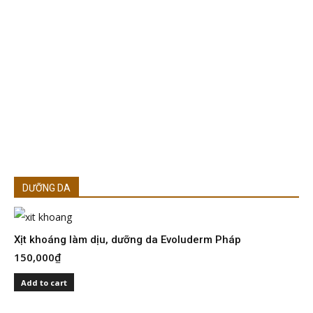
DƯỠNG DA
Xịt khoáng làm dịu, dưỡng da Evoluderm Pháp
150,000
₫
S
I
Add to cart
2