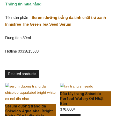
Thông tin mua hàng
Tên sản phẩm:
Serum dưỡng trắng da tinh chất trà xanh
Innisfree The Green Tea Seed Serum
Dung tích 80ml
Hotline 0933815589
Related products
Dầu tẩy trang Shiseido
Perfect Watery Oil Nhật
Bản
Serum dưỡng trắng da
370,000
₫
Shiseido Aqualabel Bright
White EX nội địa Nhật