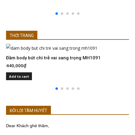
THỜI TRANG
Đầm body bút chì trễ vai sang trọng MH1091
Đ
440,000
₫
4
Add to cart
ĐÔI LỜI TÂM HUYẾT
Dear Khách ghé thăm,