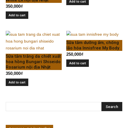
Add to cart
350,000
₫
Add to cart
Sữa tắm dưỡng ẩm, chống
lão hóa Innisfree My Body
250,000
₫
Sữa tắm trắng da chiết xuất
hoa hồng Bungari Shiseido
Add to cart
Rosarium nội địa Nhật
350,000
₫
Add to cart