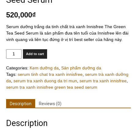
520,000
₫
Serum dưỡng trắng da tinh chất trà xanh Innisfree The Green
Tea Seed Serum là sản phẩm đưa tên tuổi của Innisfree lên đài
vinh quang và liên tục đứng ở vị trí best seller của hãng này.
Quantity
Add to cart
Categories:
Kem dưỡng da
,
Sản phẩm dưỡng da
Tags:
serum tinh chat tra xanh innisfree
,
serum trà xanh dưỡng
da
,
serum tra xanh duong da tri mun
,
serum tra xanh innisfree
,
serum tra xanh innisfree green tea seed serum
Description
Reviews (0)
Description