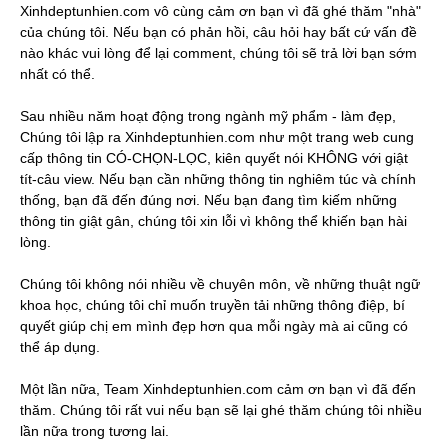
Xinhdeptunhien.com vô cùng cảm ơn bạn vì đã ghé thăm "nhà"
của chúng tôi. Nếu bạn có phản hồi, câu hỏi hay bất cứ vấn đề
nào khác vui lòng để lại comment, chúng tôi sẽ trả lời bạn sớm
nhất có thể.
Sau nhiều năm hoạt động trong ngành mỹ phẩm - làm đẹp,
Chúng tôi lập ra Xinhdeptunhien.com như một trang web cung
cấp thông tin CÓ-CHỌN-LỌC, kiên quyết nói KHÔNG với giật
tít-câu view. Nếu bạn cần những thông tin nghiêm túc và chính
thống, bạn đã đến đúng nơi. Nếu bạn đang tìm kiếm những
thông tin giật gân, chúng tôi xin lỗi vì không thể khiến bạn hài
lòng.
Chúng tôi không nói nhiều về chuyên môn, về những thuật ngữ
khoa học, chúng tôi chỉ muốn truyền tải những thông điệp, bí
quyết giúp chị em mình đẹp hơn qua mỗi ngày mà ai cũng có
thể áp dụng.
Một lần nữa, Team Xinhdeptunhien.com cảm ơn bạn vì đã đến
thăm. Chúng tôi rất vui nếu bạn sẽ lại ghé thăm chúng tôi nhiều
lần nữa trong tương lai.