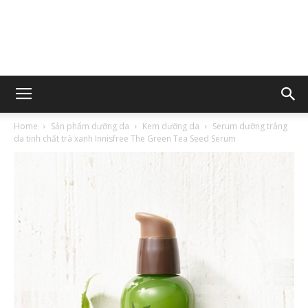
Home
Sản phẩm dưỡng da
Kem dưỡng da
Serum dưỡng trắng
da tinh chất trà xanh Innisfree The Green Tea Seed Serum