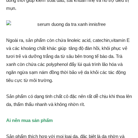
đồng thời giúp kiểm soát dầu, sát khuẩn nhẹ và hỗ trợ điều trị
mụn.
Ngoài ra, sản phẩm còn chứa linoleic acid, catechin,vitamin E
và các khoáng chất khác giúp tăng độ đàn hồi, khôi phục vẻ
tươi trẻ và dưỡng trắng da từ sâu bên trong tế bào da. Trà
xanh còn chứa các polyphenol đẩy lùi quá trình lão hóa và
ngăn ngừa sạm nám đồng thời bảo vệ da khỏi các tác động
tiêu cực từ môi trường.
Sản phẩm có dạng tinh chất cô đặc nên rất dễ chịu khi thoa lên
da, thẩm thấu nhanh và không nhờn rít.
Ai nên mua sản phẩm
Sản phẩm thích hợp với mọi loại da, đặc biệt là da nhờn và