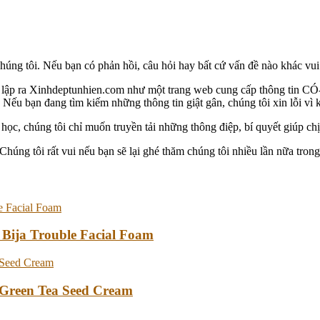
g tôi. Nếu bạn có phản hồi, câu hỏi hay bất cứ vấn đề nào khác vui lò
i lập ra Xinhdeptunhien.com như một trang web cung cấp thông tin 
Nếu bạn đang tìm kiếm những thông tin giật gân, chúng tôi xin lỗi vì 
ọc, chúng tôi chỉ muốn truyền tải những thông điệp, bí quyết giúp c
ng tôi rất vui nếu bạn sẽ lại ghé thăm chúng tôi nhiều lần nữa trong 
 Bija Trouble Facial Foam
Green Tea Seed Cream