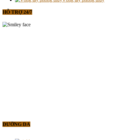
HỖ TRỢ 24/7
DƯỠNG DA