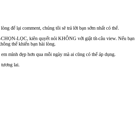
ng để lại comment, chúng tôi sẽ trả lời bạn sớm nhất có thể.
CÓ-CHỌN-LỌC, kiên quyết nói KHÔNG với giật tít-câu view. Nếu bạn
không thể khiến bạn hài lòng.
hị em mình đẹp hơn qua mỗi ngày mà ai cũng có thể áp dụng.
tương lai.