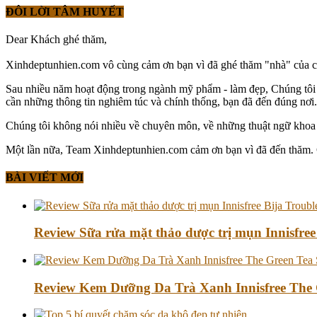
ĐÔI LỜI TÂM HUYẾT
Dear Khách ghé thăm,
Xinhdeptunhien.com vô cùng cảm ơn bạn vì đã ghé thăm "nhà" của chún
Sau nhiều năm hoạt động trong ngành mỹ phẩm - làm đẹp, Chúng tô
cần những thông tin nghiêm túc và chính thống, bạn đã đến đúng nơi. 
Chúng tôi không nói nhiều về chuyên môn, về những thuật ngữ khoa h
Một lần nữa, Team Xinhdeptunhien.com cảm ơn bạn vì đã đến thăm. Chú
BÀI VIẾT MỚI
Review Sữa rửa mặt thảo dược trị mụn Innisfree
Review Kem Dưỡng Da Trà Xanh Innisfree The 