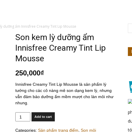
ỳ dưỡng ẩm Innisfree Creamy Tint Lip Mousse
Nhiên
Son kem lỳ dưỡng ẩm
Innisfree Creamy Tint Lip
Mousse
250,000
₫
Innisfree Creamy Tint Lip Mousse là sản phẩm lý
tưởng cho các cô nàng mê son dạng kem lỳ, nhưng
vẫn đảm bảo dưỡng ẩm mềm mượt cho làn môi như
nhung.
Quantity
Add to cart
Categories:
Sản phẩm trang điểm
,
Son môi