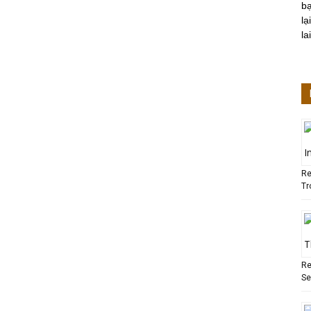
bạ
lạ
lai
Re
Tr
Re
Se