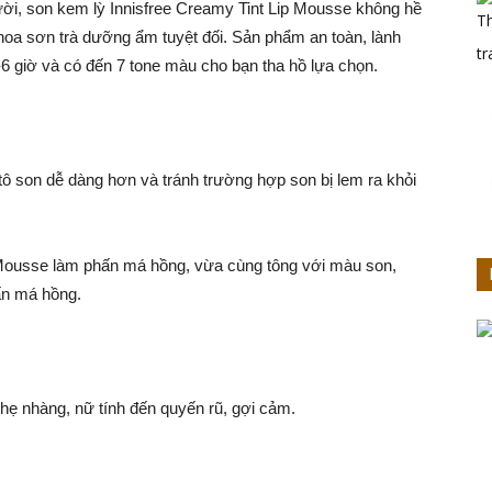
ời, son kem lỳ Innisfree Creamy Tint Lip Mousse không hề
hoa sơn trà dưỡng ẩm tuyệt đối. Sản phẩm an toàn, lành
5-6 giờ và có đến 7 tone màu cho bạn tha hồ lựa chọn.
tô son dễ dàng hơn và tránh trường hợp son bị lem ra khỏi
p Mousse làm phấn má hồng, vừa cùng tông với màu son,
hấn má hồng.
hẹ nhàng, nữ tính đến quyến rũ, gợi cảm.