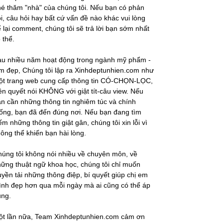
é thăm "nhà" của chúng tôi. Nếu bạn có phản
i, câu hỏi hay bất cứ vấn đề nào khác vui lòng
 lại comment, chúng tôi sẽ trả lời bạn sớm nhất
 thể.
au nhiều năm hoạt động trong ngành mỹ phẩm -
m đẹp, Chúng tôi lập ra Xinhdeptunhien.com như
ột trang web cung cấp thông tin CÓ-CHỌN-LỌC,
ên quyết nói KHÔNG với giật tít-câu view. Nếu
n cần những thông tin nghiêm túc và chính
ống, bạn đã đến đúng nơi. Nếu bạn đang tìm
ếm những thông tin giật gân, chúng tôi xin lỗi vì
ông thể khiến bạn hài lòng.
úng tôi không nói nhiều về chuyên môn, về
ững thuật ngữ khoa học, chúng tôi chỉ muốn
uyền tải những thông điệp, bí quyết giúp chị em
nh đẹp hơn qua mỗi ngày mà ai cũng có thể áp
ụng.
ột lần nữa, Team Xinhdeptunhien.com cảm ơn