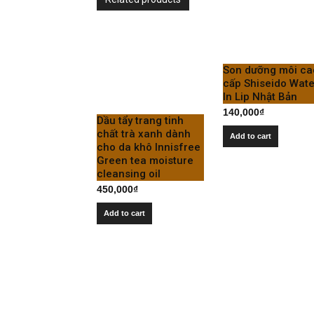
Son dưỡng môi ca
cấp Shiseido Wate
In Lip Nhật Bản
140,000
₫
Dầu tẩy trang tinh
chất trà xanh dành
Add to cart
cho da khô Innisfree
Green tea moisture
cleansing oil
450,000
₫
Add to cart