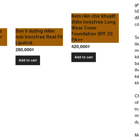
gh
hồ
Kem nền che khuyết
để
điểm Innisfree Long
có
Wear Cover
o
Son lì dưỡng mềm
Foundation SPF 20
r
môi Innisfree Real Fit
S
PA++
Lipstick
là
420,000
₫
280,000
₫
m
ki
Add to cart
Add to cart
bạ
th
ki
kh
Ch
nh
tr
mì
d
M