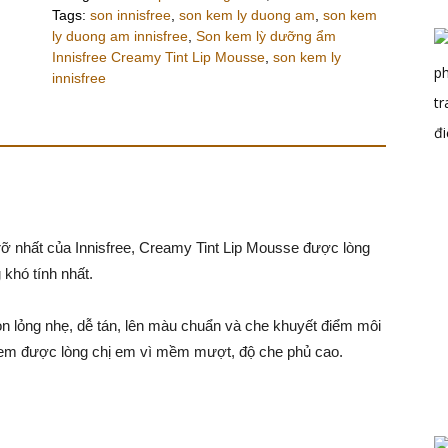
Tags:
son innisfree
,
son kem ly duong am
,
son kem
ly duong am innisfree
,
Son kem lỳ dưỡng ẩm
Innisfree Creamy Tint Lip Mousse
,
son kem ly
innisfree
rỡ nhất của Innisfree, Creamy Tint Lip Mousse được lòng
 khó tính nhất.
on lỏng nhẹ, dễ tán, lên màu chuẩn và che khuyết điểm môi
 kem được lòng chị em vì mềm mượt, độ che phủ cao.