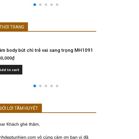
THỜI TRANG
ầm body bút chì trễ vai sang trọng MH1091
Đầm dự tiệc Cr
40,000
₫
480,000
₫
Add to cart
Add to cart
ĐÔI LỜI TÂM HUYẾT
ear Khách ghé thăm,
nhdeptunhien.com vô cùng cảm ơn bạn vì đã