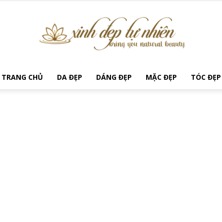
TRANG CHỦ
DA ĐẸP
DÁNG ĐẸP
MẶC ĐẸP
TÓC ĐẸP
Xinh
Đẹp
Tự