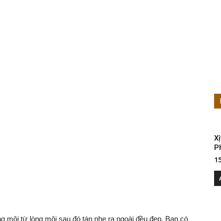
X
P
1
g môi từ lòng môi sau đó tán nhẹ ra ngoài đều đẹp. Bạn có