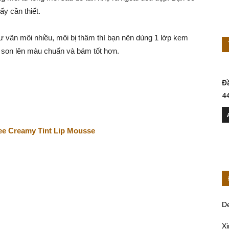
y cần thiết.
 vân môi nhiều, môi bị thâm thì bạn nên dùng 1 lớp kem
 son lên màu chuẩn và bám tốt hơn.
Đ
4
ee Creamy Tint Lip Mousse
D
Xi