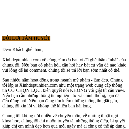
ĐÔI LỜI TÂM HUYẾT
Dear Khách ghé thăm,
Xinhdeptunhien.com vô cùng cảm ơn bạn vì đã ghé thăm "nhà" của
chúng tôi. Nếu bạn có phản hồi, câu hỏi hay bất cứ vấn đề nào khác
vui lòng để lại comment, chúng tôi sẽ trả lời bạn sớm nhất có thể.
Sau nhiều năm hoạt động trong ngành mỹ phẩm - làm đẹp, Chúng
tôi lập ra Xinhdeptunhien.com như một trang web cung cấp thông
tin CÓ-CHỌN-LỌC, kiên quyết nói KHÔNG với giật tít-câu view.
Nếu bạn cần những thông tin nghiêm túc và chính thống, bạn đã
đến đúng nơi. Nếu bạn đang tìm kiếm những thông tin giật gân,
chúng tôi xin lỗi vì không thể khiến bạn hài lòng.
Chúng tôi không nói nhiều về chuyên môn, về những thuật ngữ
khoa học, chúng tôi chỉ muốn truyền tải những thông điệp, bí quyết
giúp chị em mình đẹp hơn qua mỗi ngày mà ai cũng có thể áp dụng.