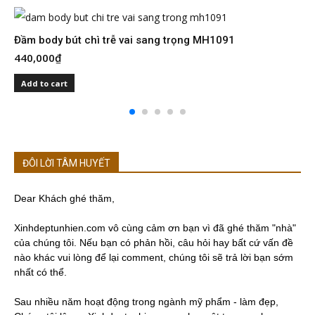
Đầm body bút chì trễ vai sang trọng MH1091
Đ
440,000
₫
4
Add to cart
ĐÔI LỜI TÂM HUYẾT
Dear Khách ghé thăm,
Xinhdeptunhien.com vô cùng cảm ơn bạn vì đã ghé thăm "nhà"
của chúng tôi. Nếu bạn có phản hồi, câu hỏi hay bất cứ vấn đề
nào khác vui lòng để lại comment, chúng tôi sẽ trả lời bạn sớm
nhất có thể.
Sau nhiều năm hoạt động trong ngành mỹ phẩm - làm đẹp,