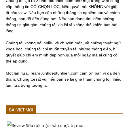
Chúng tôi lập ra Xinhdeptunhien.com như một trang web cung
cấp thông tin CÓ-CHỌN-LỌC, kiên quyết nói KHÔNG với giật
tít-câu view. Nếu bạn cần những thông tin nghiêm túc và chính
thống, bạn đã đến đúng nơi. Nếu bạn đang tìm kiếm những
thông tin giật gân, chúng tôi xin lỗi vì không thể khiến bạn hài
lòng.
Chúng tôi không nói nhiều về chuyên môn, về những thuật ngữ
khoa học, chúng tôi chỉ muốn truyền tải những thông điệp, bí
quyết giúp chị em mình đẹp hơn qua mỗi ngày mà ai cũng có
thể áp dụng.
Một lần nữa, Team Xinhdeptunhien.com cảm ơn bạn vì đã đến
thăm. Chúng tôi rất vui nếu bạn sẽ lại ghé thăm chúng tôi nhiều
lần nữa trong tương lai.
BÀI VIẾT MỚI