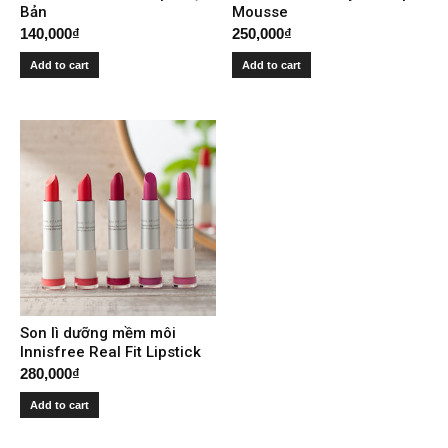
Bản
Mousse
140,000
₫
250,000
₫
Add to cart
Add to cart
Son lì dưỡng mềm môi
Innisfree Real Fit Lipstick
280,000
₫
Add to cart