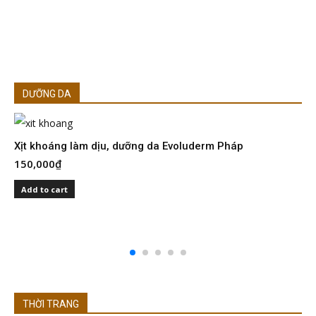
DƯỠNG DA
Xịt khoáng làm dịu, dưỡng da Evoluderm Pháp
150,000
₫
S
I
Add to cart
2
THỜI TRANG