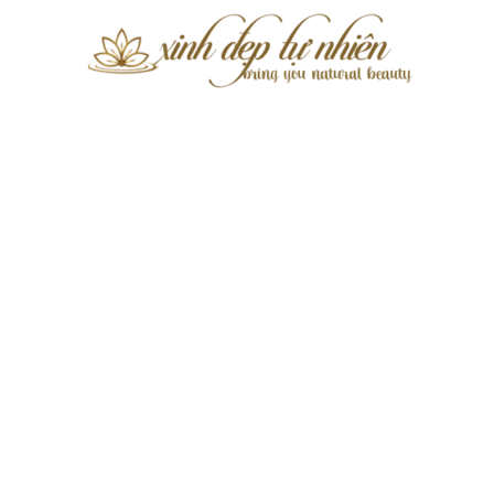
Xinh
Đẹp
Tự
Nhiên