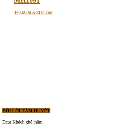
MH1091
440,000
₫
Add to cart
ĐÔI LỜI TÂM HUYẾT
Dear Khách ghé thăm,