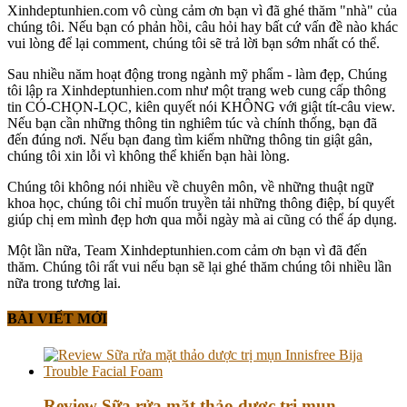
Xinhdeptunhien.com vô cùng cảm ơn bạn vì đã ghé thăm "nhà" của
chúng tôi. Nếu bạn có phản hồi, câu hỏi hay bất cứ vấn đề nào khác
vui lòng để lại comment, chúng tôi sẽ trả lời bạn sớm nhất có thể.
Sau nhiều năm hoạt động trong ngành mỹ phẩm - làm đẹp, Chúng
tôi lập ra Xinhdeptunhien.com như một trang web cung cấp thông
tin CÓ-CHỌN-LỌC, kiên quyết nói KHÔNG với giật tít-câu view.
Nếu bạn cần những thông tin nghiêm túc và chính thống, bạn đã
đến đúng nơi. Nếu bạn đang tìm kiếm những thông tin giật gân,
chúng tôi xin lỗi vì không thể khiến bạn hài lòng.
Chúng tôi không nói nhiều về chuyên môn, về những thuật ngữ
khoa học, chúng tôi chỉ muốn truyền tải những thông điệp, bí quyết
giúp chị em mình đẹp hơn qua mỗi ngày mà ai cũng có thể áp dụng.
Một lần nữa, Team Xinhdeptunhien.com cảm ơn bạn vì đã đến
thăm. Chúng tôi rất vui nếu bạn sẽ lại ghé thăm chúng tôi nhiều lần
nữa trong tương lai.
BÀI VIẾT MỚI
Review Sữa rửa mặt thảo dược trị mụn