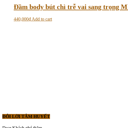
Đầm body bút chì trễ vai sang trọng 
440,000
₫
Add to cart
ĐÔI LỜI TÂM HUYẾT
Dear Khách ghé thăm,