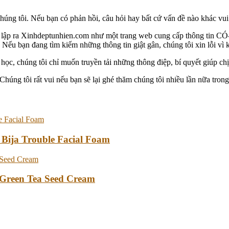
g tôi. Nếu bạn có phản hồi, câu hỏi hay bất cứ vấn đề nào khác vui lò
i lập ra Xinhdeptunhien.com như một trang web cung cấp thông tin 
Nếu bạn đang tìm kiếm những thông tin giật gân, chúng tôi xin lỗi vì 
ọc, chúng tôi chỉ muốn truyền tải những thông điệp, bí quyết giúp c
ng tôi rất vui nếu bạn sẽ lại ghé thăm chúng tôi nhiều lần nữa trong 
 Bija Trouble Facial Foam
Green Tea Seed Cream