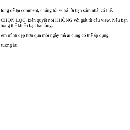
ng để lại comment, chúng tôi sẽ trả lời bạn sớm nhất có thể.
CÓ-CHỌN-LỌC, kiên quyết nói KHÔNG với giật tít-câu view. Nếu bạn
không thể khiến bạn hài lòng.
hị em mình đẹp hơn qua mỗi ngày mà ai cũng có thể áp dụng.
tương lai.