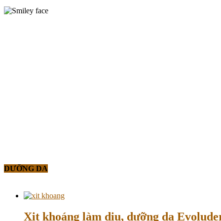
DƯỠNG DA
Xịt khoáng làm dịu, dưỡng da Evolud