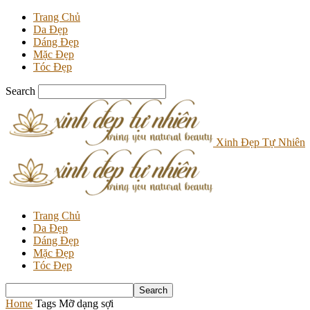
Trang Chủ
Da Đẹp
Dáng Đẹp
Mặc Đẹp
Tóc Đẹp
Search
Xinh Đẹp Tự Nhiên
Trang Chủ
Da Đẹp
Dáng Đẹp
Mặc Đẹp
Tóc Đẹp
Home
Tags
Mỡ dạng sợi