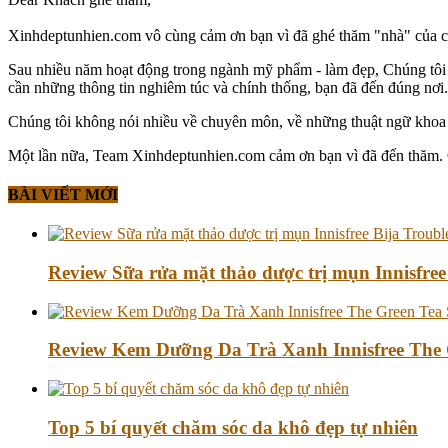
Xinhdeptunhien.com vô cùng cảm ơn bạn vì đã ghé thăm "nhà" của chún
Sau nhiều năm hoạt động trong ngành mỹ phẩm - làm đẹp, Chúng tô
cần những thông tin nghiêm túc và chính thống, bạn đã đến đúng nơi. 
Chúng tôi không nói nhiều về chuyên môn, về những thuật ngữ khoa h
Một lần nữa, Team Xinhdeptunhien.com cảm ơn bạn vì đã đến thăm. Chú
BÀI VIẾT MỚI
Review Sữa rửa mặt thảo dược trị mụn Innisfree
Review Kem Dưỡng Da Trà Xanh Innisfree The 
Top 5 bí quyết chăm sóc da khô đẹp tự nhiên