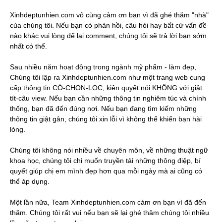
Xinhdeptunhien.com vô cùng cảm ơn bạn vì đã ghé thăm "nhà"
của chúng tôi. Nếu bạn có phản hồi, câu hỏi hay bất cứ vấn đề
nào khác vui lòng để lại comment, chúng tôi sẽ trả lời bạn sớm
nhất có thể.
Sau nhiều năm hoạt động trong ngành mỹ phẩm - làm đẹp,
Chúng tôi lập ra Xinhdeptunhien.com như một trang web cung
cấp thông tin CÓ-CHỌN-LỌC, kiên quyết nói KHÔNG với giật
tít-câu view. Nếu bạn cần những thông tin nghiêm túc và chính
thống, bạn đã đến đúng nơi. Nếu bạn đang tìm kiếm những
thông tin giật gân, chúng tôi xin lỗi vì không thể khiến bạn hài
lòng.
Chúng tôi không nói nhiều về chuyên môn, về những thuật ngữ
khoa học, chúng tôi chỉ muốn truyền tải những thông điệp, bí
quyết giúp chị em mình đẹp hơn qua mỗi ngày mà ai cũng có
thể áp dụng.
Một lần nữa, Team Xinhdeptunhien.com cảm ơn bạn vì đã đến
thăm. Chúng tôi rất vui nếu bạn sẽ lại ghé thăm chúng tôi nhiều