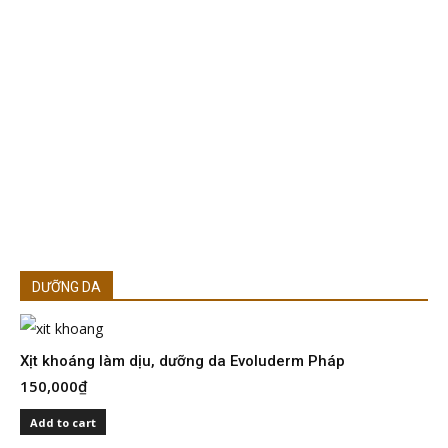
DƯỠNG DA
Xịt khoáng làm dịu, dưỡng da Evoluderm Pháp
150,000
₫
S
I
Add to cart
2