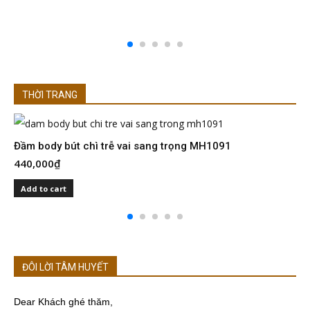
THỜI TRANG
Đầm body bút chì trễ vai sang trọng MH1091
Đ
440,000
₫
4
Add to cart
ĐÔI LỜI TÂM HUYẾT
Dear Khách ghé thăm,