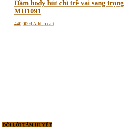
Đầm body bút chì trễ vai sang trọng
MH1091
440,000
₫
Add to cart
ĐÔI LỜI TÂM HUYẾT