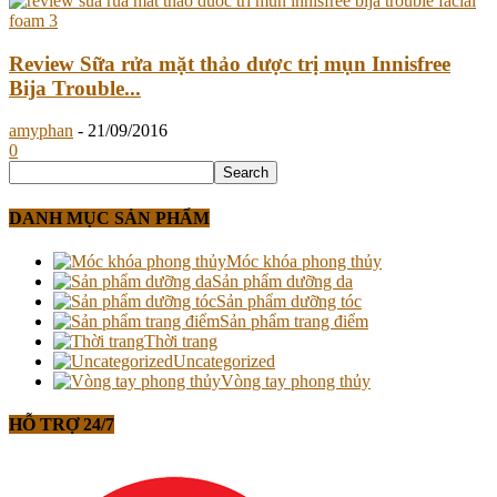
Review Sữa rửa mặt thảo dược trị mụn Innisfree
Bija Trouble...
amyphan
-
21/09/2016
0
DANH MỤC SẢN PHẨM
Móc khóa phong thủy
Sản phẩm dưỡng da
Sản phẩm dưỡng tóc
Sản phẩm trang điểm
Thời trang
Uncategorized
Vòng tay phong thủy
HỖ TRỢ 24/7