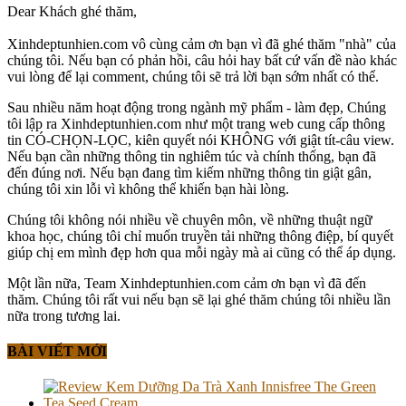
Dear Khách ghé thăm,
Xinhdeptunhien.com vô cùng cảm ơn bạn vì đã ghé thăm "nhà" của
chúng tôi. Nếu bạn có phản hồi, câu hỏi hay bất cứ vấn đề nào khác
vui lòng để lại comment, chúng tôi sẽ trả lời bạn sớm nhất có thể.
Sau nhiều năm hoạt động trong ngành mỹ phẩm - làm đẹp, Chúng
tôi lập ra Xinhdeptunhien.com như một trang web cung cấp thông
tin CÓ-CHỌN-LỌC, kiên quyết nói KHÔNG với giật tít-câu view.
Nếu bạn cần những thông tin nghiêm túc và chính thống, bạn đã
đến đúng nơi. Nếu bạn đang tìm kiếm những thông tin giật gân,
chúng tôi xin lỗi vì không thể khiến bạn hài lòng.
Chúng tôi không nói nhiều về chuyên môn, về những thuật ngữ
khoa học, chúng tôi chỉ muốn truyền tải những thông điệp, bí quyết
giúp chị em mình đẹp hơn qua mỗi ngày mà ai cũng có thể áp dụng.
Một lần nữa, Team Xinhdeptunhien.com cảm ơn bạn vì đã đến
thăm. Chúng tôi rất vui nếu bạn sẽ lại ghé thăm chúng tôi nhiều lần
nữa trong tương lai.
BÀI VIẾT MỚI