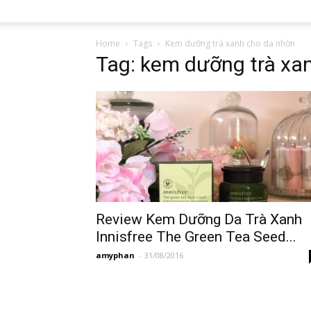
Home
Tags
Kem dưỡng trà xanh cho da nhờn
Tag: kem dưỡng trà xa
Review Kem Dưỡng Da Trà Xanh
Innisfree The Green Tea Seed...
amyphan
-
31/08/2016