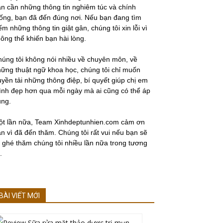
n cần những thông tin nghiêm túc và chính
ống, bạn đã đến đúng nơi. Nếu bạn đang tìm
ếm những thông tin giật gân, chúng tôi xin lỗi vì
ông thể khiến bạn hài lòng.
úng tôi không nói nhiều về chuyên môn, về
ững thuật ngữ khoa học, chúng tôi chỉ muốn
uyền tải những thông điệp, bí quyết giúp chị em
nh đẹp hơn qua mỗi ngày mà ai cũng có thể áp
ụng.
ột lần nữa, Team Xinhdeptunhien.com cảm ơn
n vì đã đến thăm. Chúng tôi rất vui nếu bạn sẽ
i ghé thăm chúng tôi nhiều lần nữa trong tương
.
BÀI VIẾT MỚI