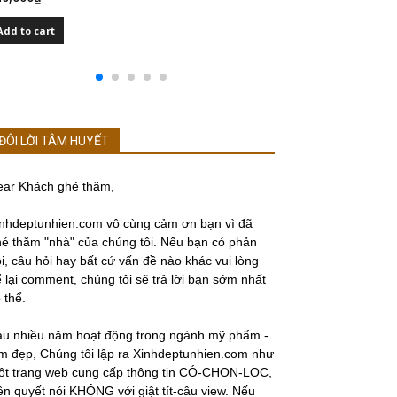
Add to cart
Add to cart
ĐÔI LỜI TÂM HUYẾT
ear Khách ghé thăm,
nhdeptunhien.com vô cùng cảm ơn bạn vì đã
é thăm "nhà" của chúng tôi. Nếu bạn có phản
i, câu hỏi hay bất cứ vấn đề nào khác vui lòng
 lại comment, chúng tôi sẽ trả lời bạn sớm nhất
 thể.
au nhiều năm hoạt động trong ngành mỹ phẩm -
m đẹp, Chúng tôi lập ra Xinhdeptunhien.com như
ột trang web cung cấp thông tin CÓ-CHỌN-LỌC,
ên quyết nói KHÔNG với giật tít-câu view. Nếu