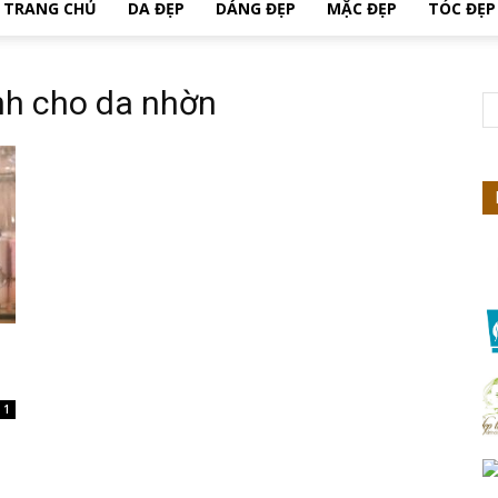
TRANG CHỦ
DA ĐẸP
DÁNG ĐẸP
MẶC ĐẸP
TÓC ĐẸP
Nhiên
nh cho da nhờn
1