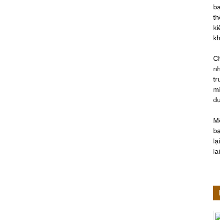
bạ
th
ki
kh
Ch
nh
tr
mì
d
M
bạ
lạ
lai