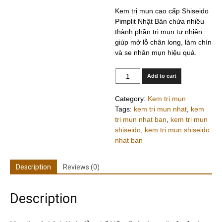
Kem trị mụn cao cấp Shiseido
Pimplit Nhật Bản chứa nhiều
thành phần trị mụn tự nhiên
giúp mở lỗ chân long, làm chín
và se nhân mụn hiệu quả.
Quantity
Add to cart
Category:
Kem trị mụn
Tags:
kem tri mun nhat
,
kem
tri mun nhat ban
,
kem tri mun
shiseido
,
kem tri mun shiseido
nhat ban
Description
Reviews (0)
Description