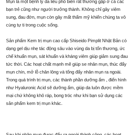
Mụn là một bệnh lý da liễu phổ biến rất thường gặp ở cả các
bạn trẻ cũng như người trưởng thành. Không chỉ gây viêm
sung, đau đớn, mụn còn gây mất thẩm mỹ khiến chúng ta vô
cùng tự ti trong cuộc sống.
Sản phẩm Kem trị mụn cao cấp Shiseido Pimplit Nhật Bản có
dạng gel dịu nhẹ tác động sâu vào vùng da bị tổn thương, ức
chế khuẩn mụn, sát khuẩn và kháng viêm giúp giảm sung đau
tức thời. Các hoạt chất mạnh mẽ giúp se nhân mụn, thúc đẩy
mụn chín, mở lỗ chân lông và tống đẩy nhân mụn ra ngoài.
Trong quá trình trị mụn, các thành phần dưỡng ẩm , điển hình
như Hyaluronic Acid sẽ dưỡng ẩm, giúp da luôn được mềm
mại chứ không khô ráp, bong tróc như khi bạn sử dụng các
sản phẩm kem trị mụn khác.
Sau khi nhân mụn được đẩy ra ngoài thành công, các hoạt