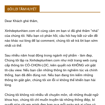
ĐÔI LỜI TÂM HUYẾT
Dear Khách ghé thăm,
Xinhdeptunhien.com vô cùng cảm ơn bạn vì đã ghé thăm "nhà"
của chúng tôi. Nếu bạn có phản hồi, câu hỏi hay bất cứ vấn đề
nào khác vui lòng để lại comment, chúng tôi sẽ trả lời bạn sớm
nhất có thể.
Sau nhiều năm hoạt động trong ngành mỹ phẩm - làm đẹp,
Chúng tôi lập ra Xinhdeptunhien.com như một trang web cung
cấp thông tin CÓ-CHỌN-LỌC, kiên quyết nói KHÔNG với giật
tít-câu view. Nếu bạn cần những thông tin nghiêm túc và chính
thống, bạn đã đến đúng nơi. Nếu bạn đang tìm kiếm những
thông tin giật gân, chúng tôi xin lỗi vì không thể khiến bạn hài
lòng.
Chúng tôi không nói nhiều về chuyên môn, về những thuật ngữ
khoa học, chúng tôi chỉ muốn truyền tải những thông điệp, bí
quyết giúp chị em mình đẹp hơn qua mỗi ngày mà ai cũng có