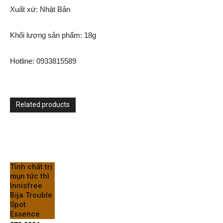
Xuất xứ: Nhật Bản
Khối lượng sản phẩm: 18g
Hotline: 0933815589
Related products
Tinh chất trị
mụn tức thì
Innisfree
Bija Trouble
Spot
Essence