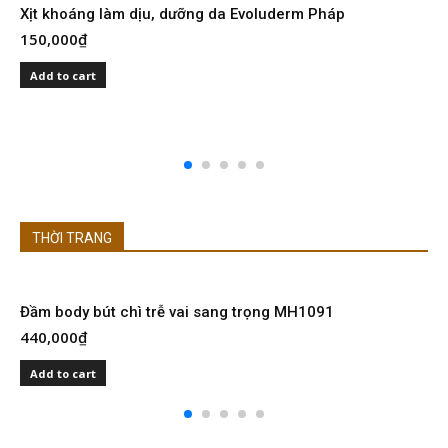
Xịt khoáng làm dịu, dưỡng da Evoluderm Pháp
150,000
₫
S
I
Add to cart
2
THỜI TRANG
Đầm body bút chì trễ vai sang trọng MH1091
Đ
440,000
₫
4
Add to cart