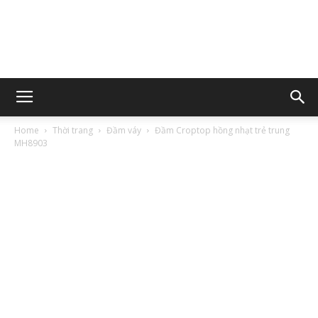
Home
Thời trang
Đầm váy
Đầm Croptop hồng nhạt trẻ trung
MH8903