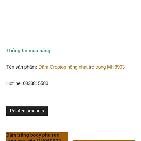
Thông tin mua hàng
Tên sản phẩm:
Đầm Croptop hồng nhạt trẻ trung MH8903
Hotline: 0933815589
Related products
Đầm trắng body pha ren
lưng cao cấp MH060903