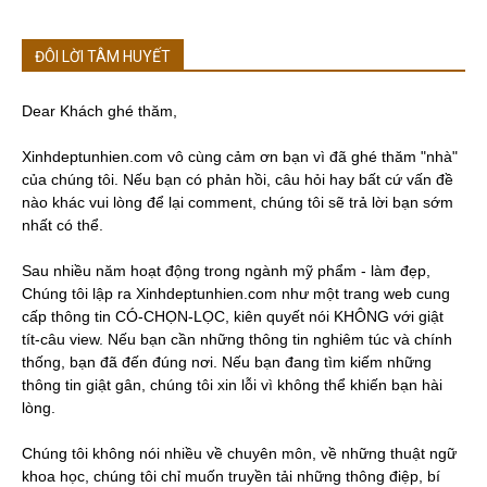
ĐÔI LỜI TÂM HUYẾT
Dear Khách ghé thăm,
Xinhdeptunhien.com vô cùng cảm ơn bạn vì đã ghé thăm "nhà"
của chúng tôi. Nếu bạn có phản hồi, câu hỏi hay bất cứ vấn đề
nào khác vui lòng để lại comment, chúng tôi sẽ trả lời bạn sớm
nhất có thể.
Sau nhiều năm hoạt động trong ngành mỹ phẩm - làm đẹp,
Chúng tôi lập ra Xinhdeptunhien.com như một trang web cung
cấp thông tin CÓ-CHỌN-LỌC, kiên quyết nói KHÔNG với giật
tít-câu view. Nếu bạn cần những thông tin nghiêm túc và chính
thống, bạn đã đến đúng nơi. Nếu bạn đang tìm kiếm những
thông tin giật gân, chúng tôi xin lỗi vì không thể khiến bạn hài
lòng.
Chúng tôi không nói nhiều về chuyên môn, về những thuật ngữ
khoa học, chúng tôi chỉ muốn truyền tải những thông điệp, bí