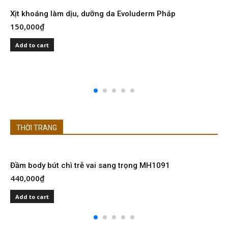
Xịt khoáng làm dịu, dưỡng da Evoluderm Pháp
150,000
₫
S
I
Add to cart
2
THỜI TRANG
Đầm body bút chì trễ vai sang trọng MH1091
Đ
440,000
₫
4
Add to cart