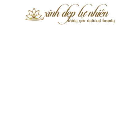
Xinh
Đẹp
Tự
Nhiên