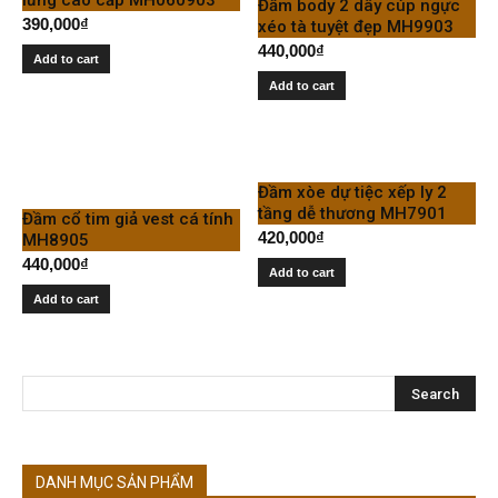
Đầm body 2 dây cúp ngực
390,000
₫
xéo tà tuyệt đẹp MH9903
440,000
₫
Add to cart
Add to cart
Đầm xòe dự tiệc xếp ly 2
tầng dễ thương MH7901
Đầm cổ tim giả vest cá tính
420,000
₫
MH8905
440,000
₫
Add to cart
Add to cart
DANH MỤC SẢN PHẨM