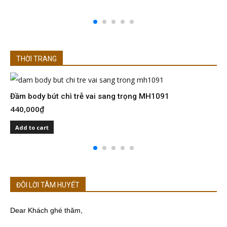
THỜI TRANG
Đầm body bút chì trễ vai sang trọng MH1091
Đ
440,000
₫
4
Add to cart
ĐÔI LỜI TÂM HUYẾT
Dear Khách ghé thăm,