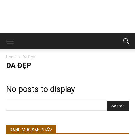
Home
Da Đẹp
DA ĐẸP
No posts to display
DANH MỤC SẢN PHẨM