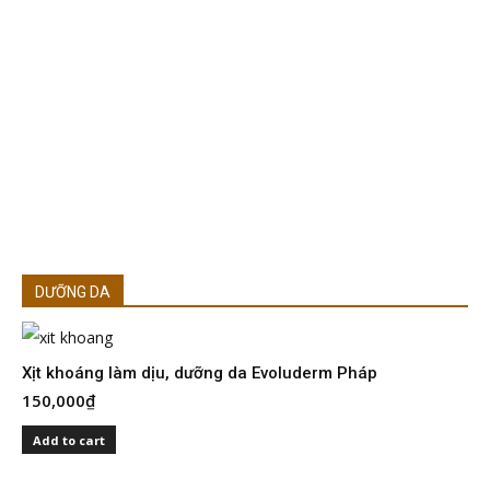
DƯỠNG DA
Xịt khoáng làm dịu, dưỡng da Evoluderm Pháp
150,000
₫
S
I
Add to cart
2