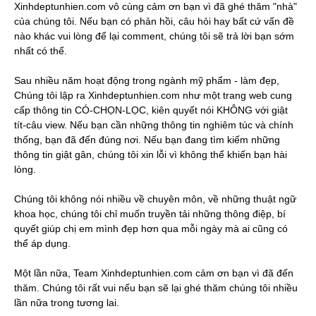
Xinhdeptunhien.com vô cùng cảm ơn bạn vì đã ghé thăm "nhà"
của chúng tôi. Nếu bạn có phản hồi, câu hỏi hay bất cứ vấn đề
nào khác vui lòng để lại comment, chúng tôi sẽ trả lời bạn sớm
nhất có thể.
Sau nhiều năm hoạt động trong ngành mỹ phẩm - làm đẹp,
Chúng tôi lập ra Xinhdeptunhien.com như một trang web cung
cấp thông tin CÓ-CHỌN-LỌC, kiên quyết nói KHÔNG với giật
tít-câu view. Nếu bạn cần những thông tin nghiêm túc và chính
thống, bạn đã đến đúng nơi. Nếu bạn đang tìm kiếm những
thông tin giật gân, chúng tôi xin lỗi vì không thể khiến bạn hài
lòng.
Chúng tôi không nói nhiều về chuyên môn, về những thuật ngữ
khoa học, chúng tôi chỉ muốn truyền tải những thông điệp, bí
quyết giúp chị em mình đẹp hơn qua mỗi ngày mà ai cũng có
thể áp dụng.
Một lần nữa, Team Xinhdeptunhien.com cảm ơn bạn vì đã đến
thăm. Chúng tôi rất vui nếu bạn sẽ lại ghé thăm chúng tôi nhiều
lần nữa trong tương lai.