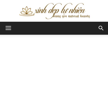
Xinh
Đẹp
Tự
Nhiên