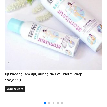
2
Xịt khoáng làm dịu, dưỡng da Evoluderm Pháp
150,000
₫
Add to cart