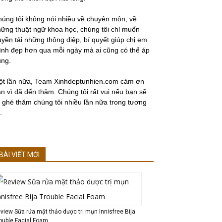
úng tôi không nói nhiều về chuyên môn, về
ững thuật ngữ khoa học, chúng tôi chỉ muốn
uyền tải những thông điệp, bí quyết giúp chị em
nh đẹp hơn qua mỗi ngày mà ai cũng có thể áp
ụng.
ột lần nữa, Team Xinhdeptunhien.com cảm ơn
n vì đã đến thăm. Chúng tôi rất vui nếu bạn sẽ
i ghé thăm chúng tôi nhiều lần nữa trong tương
.
BÀI VIẾT MỚI
view Sữa rửa mặt thảo dược trị mụn Innisfree Bija
ouble Facial Foam