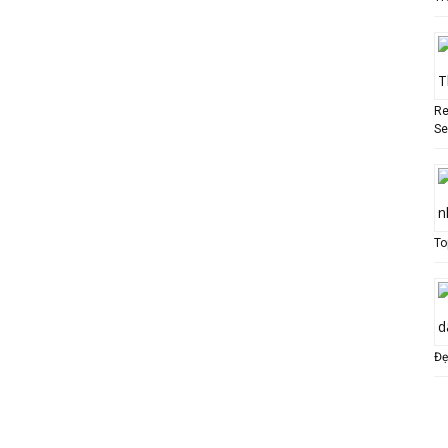
Re
Se
To
Đẹ