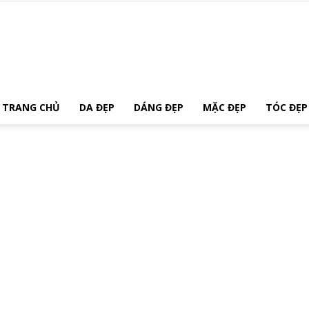
Xinh
TRANG CHỦ
DA ĐẸP
DÁNG ĐẸP
MẶC ĐẸP
TÓC ĐẸP
Đẹp
Tự