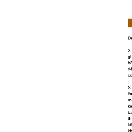
D
Xi
gh
hồ
để
có
S
là
m
ki
bạ
th
ki
kh