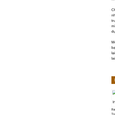
Ch
nh
tr
mì
d
M
bạ
lạ
lai
Re
Tr