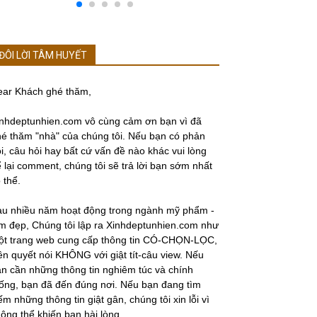
ĐÔI LỜI TÂM HUYẾT
ear Khách ghé thăm,
nhdeptunhien.com vô cùng cảm ơn bạn vì đã
é thăm "nhà" của chúng tôi. Nếu bạn có phản
i, câu hỏi hay bất cứ vấn đề nào khác vui lòng
 lại comment, chúng tôi sẽ trả lời bạn sớm nhất
 thể.
au nhiều năm hoạt động trong ngành mỹ phẩm -
m đẹp, Chúng tôi lập ra Xinhdeptunhien.com như
ột trang web cung cấp thông tin CÓ-CHỌN-LỌC,
ên quyết nói KHÔNG với giật tít-câu view. Nếu
n cần những thông tin nghiêm túc và chính
ống, bạn đã đến đúng nơi. Nếu bạn đang tìm
ếm những thông tin giật gân, chúng tôi xin lỗi vì
ông thể khiến bạn hài lòng.