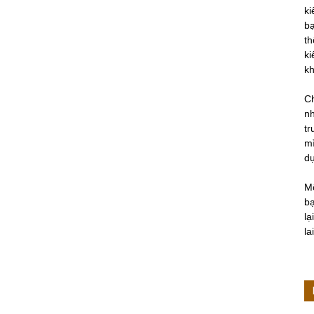
ki
bạ
th
ki
kh
Ch
nh
tr
mì
d
M
bạ
lạ
lai