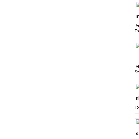
Re
Tr
Re
Se
To