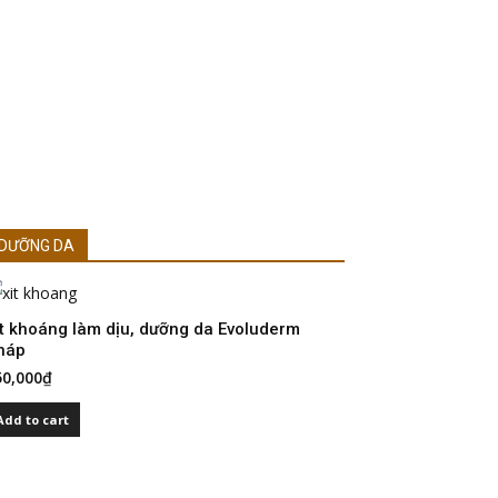
DƯỠNG DA
ịt khoáng làm dịu, dưỡng da Evoluderm
háp
50,000
₫
Add to cart