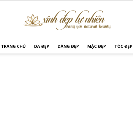
TRANG CHỦ
DA ĐẸP
DÁNG ĐẸP
MẶC ĐẸP
TÓC ĐẸP
Xinh
Đẹp
Tự