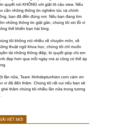
ên quyết nói KHÔNG với giật tít-câu view. Nếu
n cần những thông tin nghiêm túc và chính
ống, bạn đã đến đúng nơi. Nếu bạn đang tìm
ếm những thông tin giật gân, chúng tôi xin lỗi vì
ông thể khiến bạn hài lòng.
úng tôi không nói nhiều về chuyên môn, về
ững thuật ngữ khoa học, chúng tôi chỉ muốn
uyền tải những thông điệp, bí quyết giúp chị em
nh đẹp hơn qua mỗi ngày mà ai cũng có thể áp
ụng.
ột lần nữa, Team Xinhdeptunhien.com cảm ơn
n vì đã đến thăm. Chúng tôi rất vui nếu bạn sẽ
i ghé thăm chúng tôi nhiều lần nữa trong tương
.
BÀI VIẾT MỚI