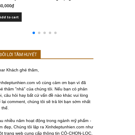
40,000
₫
480,000
₫
Add to cart
Add to cart
ĐÔI LỜI TÂM HUYẾT
ear Khách ghé thăm,
nhdeptunhien.com vô cùng cảm ơn bạn vì đã
é thăm "nhà" của chúng tôi. Nếu bạn có phản
i, câu hỏi hay bất cứ vấn đề nào khác vui lòng
 lại comment, chúng tôi sẽ trả lời bạn sớm nhất
 thể.
au nhiều năm hoạt động trong ngành mỹ phẩm -
m đẹp, Chúng tôi lập ra Xinhdeptunhien.com như
ột trang web cung cấp thông tin CÓ-CHỌN-LỌC,