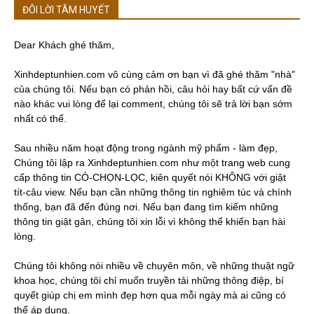
ĐÔI LỜI TÂM HUYẾT
Dear Khách ghé thăm,
Xinhdeptunhien.com vô cùng cảm ơn bạn vì đã ghé thăm "nhà"
của chúng tôi. Nếu bạn có phản hồi, câu hỏi hay bất cứ vấn đề
nào khác vui lòng để lại comment, chúng tôi sẽ trả lời bạn sớm
nhất có thể.
Sau nhiều năm hoạt động trong ngành mỹ phẩm - làm đẹp,
Chúng tôi lập ra Xinhdeptunhien.com như một trang web cung
cấp thông tin CÓ-CHỌN-LỌC, kiên quyết nói KHÔNG với giật
tít-câu view. Nếu bạn cần những thông tin nghiêm túc và chính
thống, bạn đã đến đúng nơi. Nếu bạn đang tìm kiếm những
thông tin giật gân, chúng tôi xin lỗi vì không thể khiến bạn hài
lòng.
Chúng tôi không nói nhiều về chuyên môn, về những thuật ngữ
khoa học, chúng tôi chỉ muốn truyền tải những thông điệp, bí
quyết giúp chị em mình đẹp hơn qua mỗi ngày mà ai cũng có
thể áp dụng.