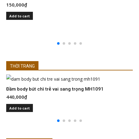
150,000
₫
S
I
Add to cart
2
THỜI TRANG
Đầm body bút chì trễ vai sang trọng MH1091
Đ
440,000
₫
4
Add to cart