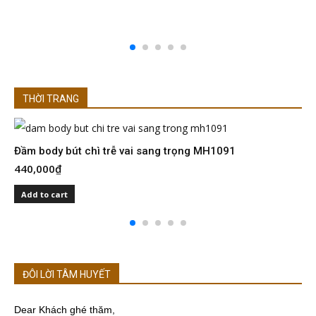
THỜI TRANG
Đầm body bút chì trễ vai sang trọng MH1091
Đ
440,000
₫
4
Add to cart
ĐÔI LỜI TÂM HUYẾT
Dear Khách ghé thăm,