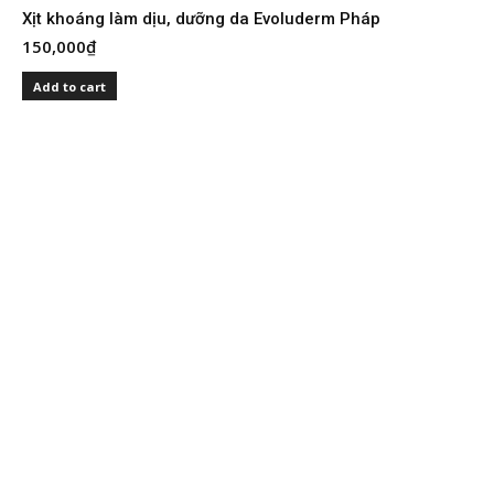
Xịt khoáng làm dịu, dưỡng da Evoluderm Pháp
150,000
₫
S
I
Add to cart
2