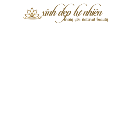
Xinh
Đẹp
Tự
Nhiên