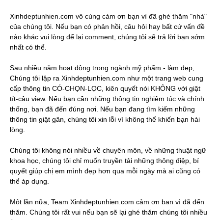
Xinhdeptunhien.com vô cùng cảm ơn bạn vì đã ghé thăm "nhà"
của chúng tôi. Nếu bạn có phản hồi, câu hỏi hay bất cứ vấn đề
nào khác vui lòng để lại comment, chúng tôi sẽ trả lời bạn sớm
nhất có thể.
Sau nhiều năm hoạt động trong ngành mỹ phẩm - làm đẹp,
Chúng tôi lập ra Xinhdeptunhien.com như một trang web cung
cấp thông tin CÓ-CHỌN-LỌC, kiên quyết nói KHÔNG với giật
tít-câu view. Nếu bạn cần những thông tin nghiêm túc và chính
thống, bạn đã đến đúng nơi. Nếu bạn đang tìm kiếm những
thông tin giật gân, chúng tôi xin lỗi vì không thể khiến bạn hài
lòng.
Chúng tôi không nói nhiều về chuyên môn, về những thuật ngữ
khoa học, chúng tôi chỉ muốn truyền tải những thông điệp, bí
quyết giúp chị em mình đẹp hơn qua mỗi ngày mà ai cũng có
thể áp dụng.
Một lần nữa, Team Xinhdeptunhien.com cảm ơn bạn vì đã đến
thăm. Chúng tôi rất vui nếu bạn sẽ lại ghé thăm chúng tôi nhiều