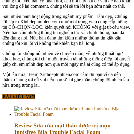
chúng tôi. Nếu bạn có phản hồi, câu hỏi hay bất cứ vấn đề nào khác
vui lòng để lại comment, chúng tôi sẽ trả lời bạn sớm nhất có thể.
Sau nhiều năm hoạt động trong ngành mỹ phẩm - làm đẹp, Chúng
tôi lập ra Xinhdeptunhien.com như một trang web cung cấp thông
tin CÓ-CHỌN-LỌC, kiên quyết nói KHÔNG với giật tít-câu view.
Nếu bạn cần những thông tin nghiêm túc và chính thống, bạn đã
đến đúng nơi. Nếu bạn đang tìm kiếm những thông tin giật gân,
chúng tôi xin lỗi vì không thể khiến bạn hài lòng.
Chúng tôi không nói nhiều về chuyên môn, về những thuật ngữ
khoa học, chúng tôi chỉ muốn truyền tải những thông điệp, bí quyết
giúp chị em mình đẹp hơn qua mỗi ngày mà ai cũng có thể áp dụng.
Một lần nữa, Team Xinhdeptunhien.com cảm ơn bạn vì đã đến
thăm. Chúng tôi rất vui nếu bạn sẽ lại ghé thăm chúng tôi nhiều lần
nữa trong tương lai.
BÀI VIẾT MỚI
Review Sữa rửa mặt thảo dược trị mụn
Innisfree Bija Trouble Facial Foam