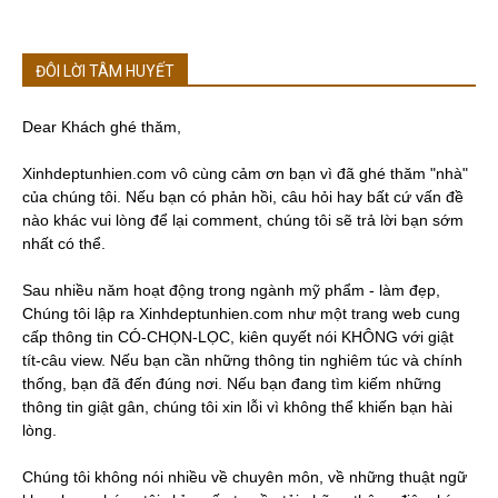
ĐÔI LỜI TÂM HUYẾT
Dear Khách ghé thăm,
Xinhdeptunhien.com vô cùng cảm ơn bạn vì đã ghé thăm "nhà"
của chúng tôi. Nếu bạn có phản hồi, câu hỏi hay bất cứ vấn đề
nào khác vui lòng để lại comment, chúng tôi sẽ trả lời bạn sớm
nhất có thể.
Sau nhiều năm hoạt động trong ngành mỹ phẩm - làm đẹp,
Chúng tôi lập ra Xinhdeptunhien.com như một trang web cung
cấp thông tin CÓ-CHỌN-LỌC, kiên quyết nói KHÔNG với giật
tít-câu view. Nếu bạn cần những thông tin nghiêm túc và chính
thống, bạn đã đến đúng nơi. Nếu bạn đang tìm kiếm những
thông tin giật gân, chúng tôi xin lỗi vì không thể khiến bạn hài
lòng.
Chúng tôi không nói nhiều về chuyên môn, về những thuật ngữ