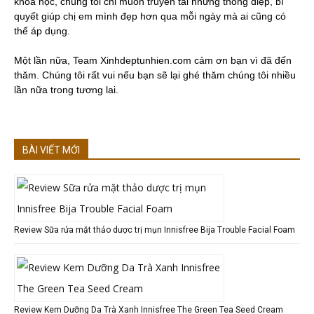
khoa học, chúng tôi chỉ muốn truyền tải những thông điệp, bí
quyết giúp chị em mình đẹp hơn qua mỗi ngày mà ai cũng có
thể áp dụng.
Một lần nữa, Team Xinhdeptunhien.com cảm ơn bạn vì đã đến
thăm. Chúng tôi rất vui nếu bạn sẽ lại ghé thăm chúng tôi nhiều
lần nữa trong tương lai.
BÀI VIẾT MỚI
Review Sữa rửa mặt thảo dược trị mụn Innisfree Bija Trouble Facial Foam
Review Kem Dưỡng Da Trà Xanh Innisfree The Green Tea Seed Cream