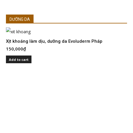
DƯỠNG DA
Xịt khoáng làm dịu, dưỡng da Evoluderm Pháp
150,000
₫
S
I
Add to cart
2