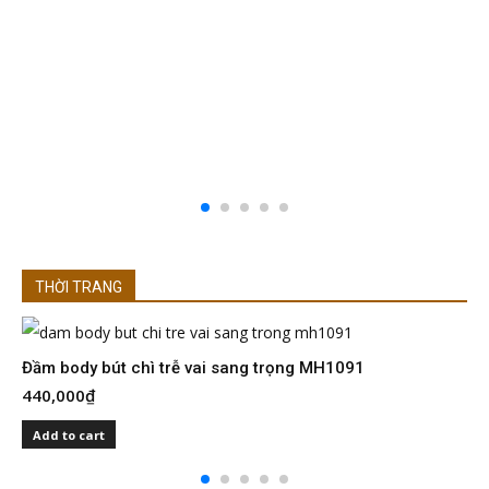
THỜI TRANG
Đầm body bút chì trễ vai sang trọng MH1091
Đ
440,000
₫
4
Add to cart