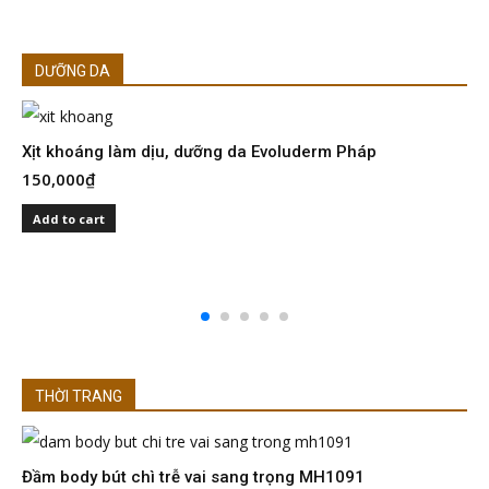
DƯỠNG DA
Xịt khoáng làm dịu, dưỡng da Evoluderm Pháp
150,000
₫
S
I
Add to cart
2
THỜI TRANG
Đầm body bút chì trễ vai sang trọng MH1091
Đ