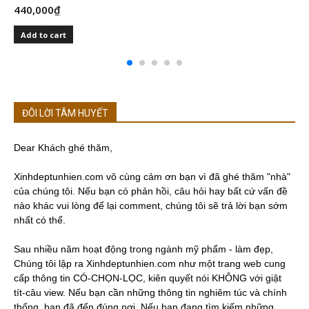
440,000
₫
4
Add to cart
ĐÔI LỜI TÂM HUYẾT
Dear Khách ghé thăm,
Xinhdeptunhien.com vô cùng cảm ơn bạn vì đã ghé thăm "nhà"
của chúng tôi. Nếu bạn có phản hồi, câu hỏi hay bất cứ vấn đề
nào khác vui lòng để lại comment, chúng tôi sẽ trả lời bạn sớm
nhất có thể.
Sau nhiều năm hoạt động trong ngành mỹ phẩm - làm đẹp,
Chúng tôi lập ra Xinhdeptunhien.com như một trang web cung
cấp thông tin CÓ-CHỌN-LỌC, kiên quyết nói KHÔNG với giật
tít-câu view. Nếu bạn cần những thông tin nghiêm túc và chính
thống, bạn đã đến đúng nơi. Nếu bạn đang tìm kiếm những