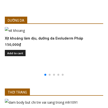
DƯỠNG DA
Xịt khoáng làm dịu, dưỡng da Evoluderm Pháp
150,000
₫
S
I
Add to cart
2
THỜI TRANG