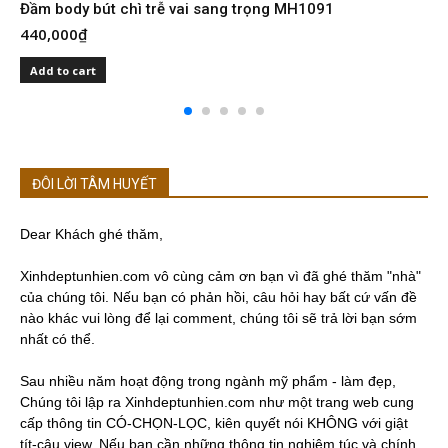
Đầm body bút chì trễ vai sang trọng MH1091
Đ
440,000
₫
4
Add to cart
ĐÔI LỜI TÂM HUYẾT
Dear Khách ghé thăm,
Xinhdeptunhien.com vô cùng cảm ơn bạn vì đã ghé thăm "nhà"
của chúng tôi. Nếu bạn có phản hồi, câu hỏi hay bất cứ vấn đề
nào khác vui lòng để lại comment, chúng tôi sẽ trả lời bạn sớm
nhất có thể.
Sau nhiều năm hoạt động trong ngành mỹ phẩm - làm đẹp,
Chúng tôi lập ra Xinhdeptunhien.com như một trang web cung
cấp thông tin CÓ-CHỌN-LỌC, kiên quyết nói KHÔNG với giật
tít-câu view. Nếu bạn cần những thông tin nghiêm túc và chính