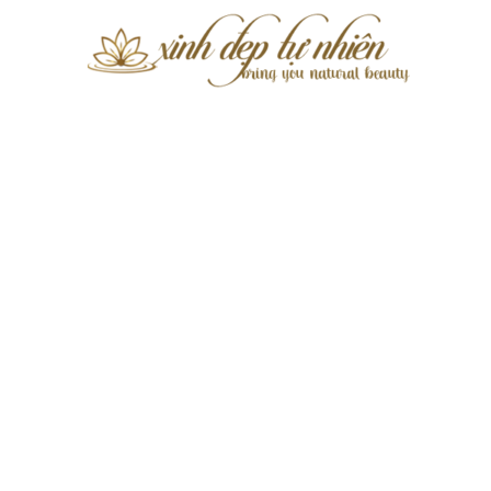
Xinh
Đẹp
Tự
Nhiên