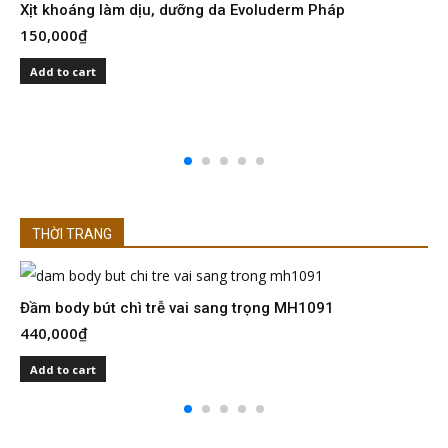
Xịt khoáng làm dịu, dưỡng da Evoluderm Pháp
150,000
₫
S
I
Add to cart
2
THỜI TRANG
Đầm body bút chì trễ vai sang trọng MH1091
Đ
440,000
₫
4
Add to cart