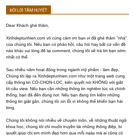
ĐÔI LỜI TÂM HUYẾT
Dear Khách ghé thăm,
Xinhdeptunhien.com vô cùng cảm ơn bạn vì đã ghé thăm "nhà"
của chúng tôi. Nếu bạn có phản hồi, câu hỏi hay bất cứ vấn đề
nào khác vui lòng để lại comment, chúng tôi sẽ trả lời bạn sớm
nhất có thể.
Sau nhiều năm hoạt động trong ngành mỹ phẩm - làm đẹp,
Chúng tôi lập ra Xinhdeptunhien.com như một trang web cung
cấp thông tin CÓ-CHỌN-LỌC, kiên quyết nói KHÔNG với giật
tít-câu view. Nếu bạn cần những thông tin nghiêm túc và chính
thống, bạn đã đến đúng nơi. Nếu bạn đang tìm kiếm những
thông tin giật gân, chúng tôi xin lỗi vì không thể khiến bạn hài
lòng.
Chúng tôi không nói nhiều về chuyên môn, về những thuật ngữ
khoa học, chúng tôi chỉ muốn truyền tải những thông điệp, bí
quyết giúp chị em mình đẹp hơn qua mỗi ngày mà ai cũng có