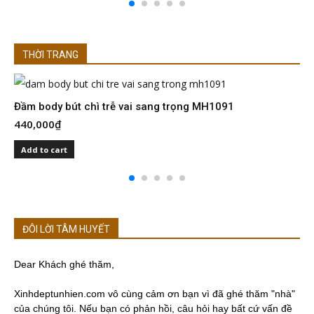
THỜI TRANG
Đầm body bút chì trễ vai sang trọng MH1091
Đ
440,000
₫
4
Add to cart
ĐÔI LỜI TÂM HUYẾT
Dear Khách ghé thăm,
Xinhdeptunhien.com vô cùng cảm ơn bạn vì đã ghé thăm "nhà"
của chúng tôi. Nếu bạn có phản hồi, câu hỏi hay bất cứ vấn đề