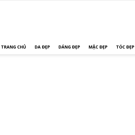
Xinh
TRANG CHỦ
DA ĐẸP
DÁNG ĐẸP
MẶC ĐẸP
TÓC ĐẸP
Đẹp
Tự