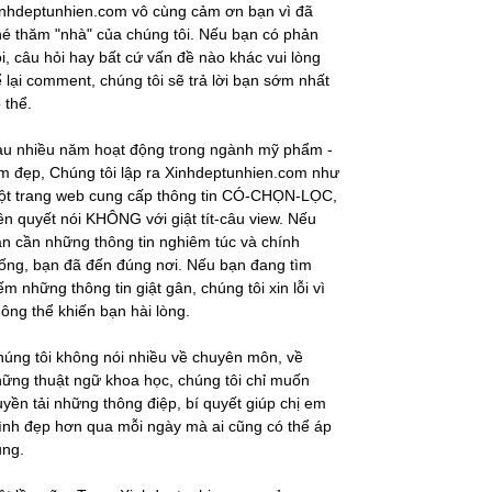
nhdeptunhien.com vô cùng cảm ơn bạn vì đã
é thăm "nhà" của chúng tôi. Nếu bạn có phản
i, câu hỏi hay bất cứ vấn đề nào khác vui lòng
 lại comment, chúng tôi sẽ trả lời bạn sớm nhất
 thể.
au nhiều năm hoạt động trong ngành mỹ phẩm -
m đẹp, Chúng tôi lập ra Xinhdeptunhien.com như
ột trang web cung cấp thông tin CÓ-CHỌN-LỌC,
ên quyết nói KHÔNG với giật tít-câu view. Nếu
n cần những thông tin nghiêm túc và chính
ống, bạn đã đến đúng nơi. Nếu bạn đang tìm
ếm những thông tin giật gân, chúng tôi xin lỗi vì
ông thể khiến bạn hài lòng.
úng tôi không nói nhiều về chuyên môn, về
ững thuật ngữ khoa học, chúng tôi chỉ muốn
uyền tải những thông điệp, bí quyết giúp chị em
nh đẹp hơn qua mỗi ngày mà ai cũng có thể áp
ụng.