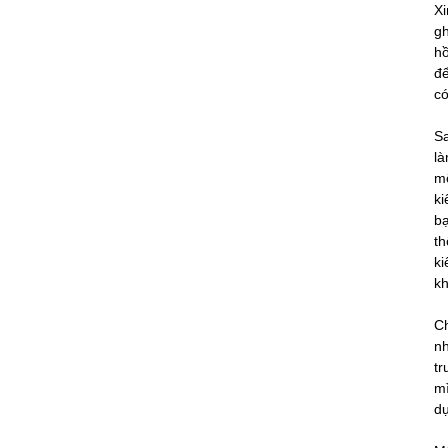
Xi
gh
hồ
để
có
S
là
m
ki
bạ
th
ki
kh
Ch
nh
tr
mì
d