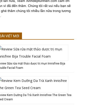
ột lần nữa, Team Xinhdeptunhien.com cảm ơn
n vì đã đến thăm. Chúng tôi rất vui nếu bạn sẽ
i ghé thăm chúng tôi nhiều lần nữa trong tương
.
BÀI VIẾT MỚI
view Sữa rửa mặt thảo dược trị mụn Innisfree Bija
ouble Facial Foam
view Kem Dưỡng Da Trà Xanh Innisfree The Green Tea
ed Cream