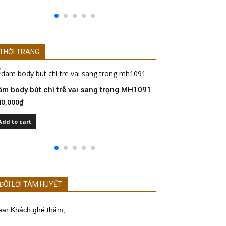
THỜI TRANG
ầm body bút chì trễ vai sang trọng MH1091
Đầm dự tiệc Cr
40,000
₫
480,000
₫
Add to cart
Add to cart
ĐÔI LỜI TÂM HUYẾT
ear Khách ghé thăm,