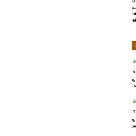
M
bạ
lạ
lai
Re
Tr
Re
Se