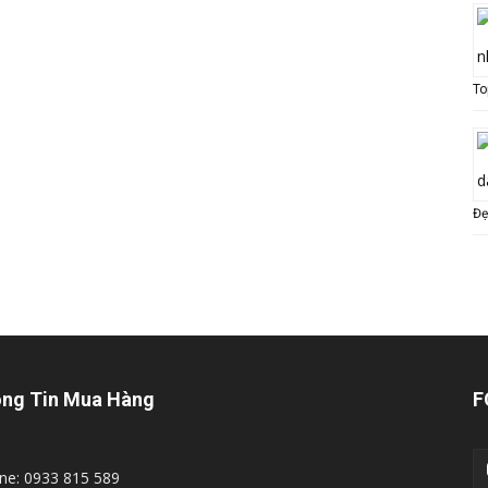
To
Đẹ
ng Tin Mua Hàng
F
ine: 0933 815 589