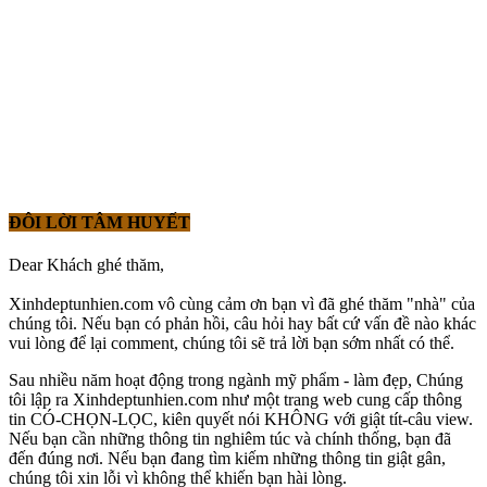
ĐÔI LỜI TÂM HUYẾT
Dear Khách ghé thăm,
Xinhdeptunhien.com vô cùng cảm ơn bạn vì đã ghé thăm "nhà" của
chúng tôi. Nếu bạn có phản hồi, câu hỏi hay bất cứ vấn đề nào khác
vui lòng để lại comment, chúng tôi sẽ trả lời bạn sớm nhất có thể.
Sau nhiều năm hoạt động trong ngành mỹ phẩm - làm đẹp, Chúng
tôi lập ra Xinhdeptunhien.com như một trang web cung cấp thông
tin CÓ-CHỌN-LỌC, kiên quyết nói KHÔNG với giật tít-câu view.
Nếu bạn cần những thông tin nghiêm túc và chính thống, bạn đã
đến đúng nơi. Nếu bạn đang tìm kiếm những thông tin giật gân,
chúng tôi xin lỗi vì không thể khiến bạn hài lòng.