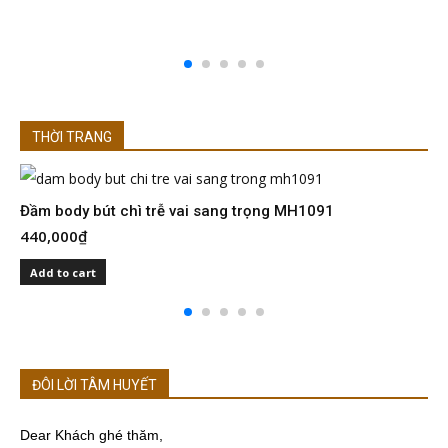
THỜI TRANG
Đầm body bút chì trễ vai sang trọng MH1091
Đ
440,000
₫
4
Add to cart
ĐÔI LỜI TÂM HUYẾT
Dear Khách ghé thăm,