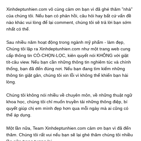
Xinhdeptunhien.com vô cùng cảm ơn bạn vì đã ghé thăm "nhà"
của chúng tôi. Nếu bạn có phản hồi, câu hỏi hay bất cứ vấn đề
nào khác vui lòng để lại comment, chúng tôi sẽ trả lời bạn sớm
nhất có thể.
Sau nhiều năm hoạt động trong ngành mỹ phẩm - làm đẹp,
Chúng tôi lập ra Xinhdeptunhien.com như một trang web cung
cấp thông tin CÓ-CHỌN-LỌC, kiên quyết nói KHÔNG với giật
tít-câu view. Nếu bạn cần những thông tin nghiêm túc và chính
thống, bạn đã đến đúng nơi. Nếu bạn đang tìm kiếm những
thông tin giật gân, chúng tôi xin lỗi vì không thể khiến bạn hài
lòng.
Chúng tôi không nói nhiều về chuyên môn, về những thuật ngữ
khoa học, chúng tôi chỉ muốn truyền tải những thông điệp, bí
quyết giúp chị em mình đẹp hơn qua mỗi ngày mà ai cũng có
thể áp dụng.
Một lần nữa, Team Xinhdeptunhien.com cảm ơn bạn vì đã đến
thăm. Chúng tôi rất vui nếu bạn sẽ lại ghé thăm chúng tôi nhiều