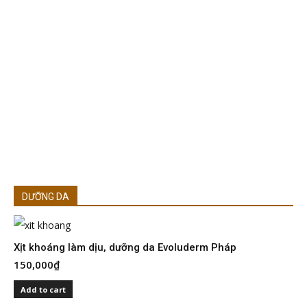
DƯỠNG DA
Xịt khoáng làm dịu, dưỡng da Evoluderm Pháp
150,000
₫
S
I
Add to cart
2