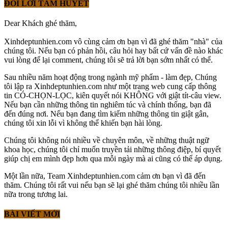
ĐÔI LỜI TÂM HUYẾT
Dear Khách ghé thăm,
Xinhdeptunhien.com vô cùng cảm ơn bạn vì đã ghé thăm "nhà" của
chúng tôi. Nếu bạn có phản hồi, câu hỏi hay bất cứ vấn đề nào khác
vui lòng để lại comment, chúng tôi sẽ trả lời bạn sớm nhất có thể.
Sau nhiều năm hoạt động trong ngành mỹ phẩm - làm đẹp, Chúng
tôi lập ra Xinhdeptunhien.com như một trang web cung cấp thông
tin CÓ-CHỌN-LỌC, kiên quyết nói KHÔNG với giật tít-câu view.
Nếu bạn cần những thông tin nghiêm túc và chính thống, bạn đã
đến đúng nơi. Nếu bạn đang tìm kiếm những thông tin giật gân,
chúng tôi xin lỗi vì không thể khiến bạn hài lòng.
Chúng tôi không nói nhiều về chuyên môn, về những thuật ngữ
khoa học, chúng tôi chỉ muốn truyền tải những thông điệp, bí quyết
giúp chị em mình đẹp hơn qua mỗi ngày mà ai cũng có thể áp dụng.
Một lần nữa, Team Xinhdeptunhien.com cảm ơn bạn vì đã đến
thăm. Chúng tôi rất vui nếu bạn sẽ lại ghé thăm chúng tôi nhiều lần
nữa trong tương lai.
BÀI VIẾT MỚI