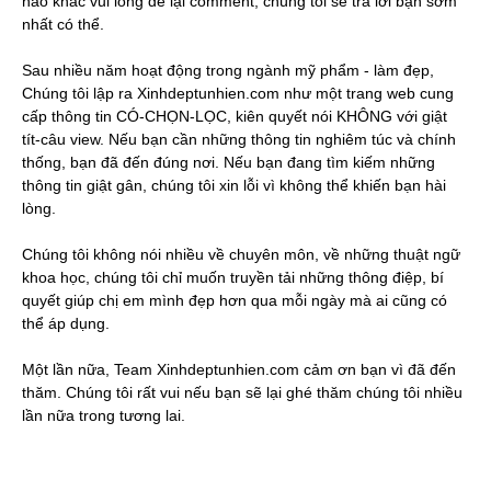
nào khác vui lòng để lại comment, chúng tôi sẽ trả lời bạn sớm
nhất có thể.
Sau nhiều năm hoạt động trong ngành mỹ phẩm - làm đẹp,
Chúng tôi lập ra Xinhdeptunhien.com như một trang web cung
cấp thông tin CÓ-CHỌN-LỌC, kiên quyết nói KHÔNG với giật
tít-câu view. Nếu bạn cần những thông tin nghiêm túc và chính
thống, bạn đã đến đúng nơi. Nếu bạn đang tìm kiếm những
thông tin giật gân, chúng tôi xin lỗi vì không thể khiến bạn hài
lòng.
Chúng tôi không nói nhiều về chuyên môn, về những thuật ngữ
khoa học, chúng tôi chỉ muốn truyền tải những thông điệp, bí
quyết giúp chị em mình đẹp hơn qua mỗi ngày mà ai cũng có
thể áp dụng.
Một lần nữa, Team Xinhdeptunhien.com cảm ơn bạn vì đã đến
thăm. Chúng tôi rất vui nếu bạn sẽ lại ghé thăm chúng tôi nhiều
lần nữa trong tương lai.