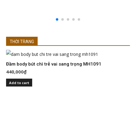
THỜI TRANG
Đầm body bút chì trễ vai sang trọng MH1091
Đ
440,000
₫
4
Add to cart