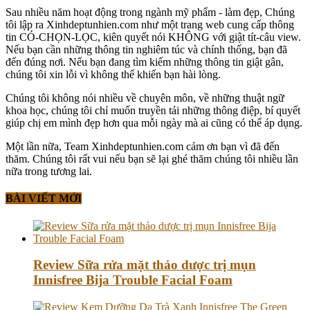
Sau nhiều năm hoạt động trong ngành mỹ phẩm - làm đẹp, Chúng
tôi lập ra Xinhdeptunhien.com như một trang web cung cấp thông
tin CÓ-CHỌN-LỌC, kiên quyết nói KHÔNG với giật tít-câu view.
Nếu bạn cần những thông tin nghiêm túc và chính thống, bạn đã
đến đúng nơi. Nếu bạn đang tìm kiếm những thông tin giật gân,
chúng tôi xin lỗi vì không thể khiến bạn hài lòng.
Chúng tôi không nói nhiều về chuyên môn, về những thuật ngữ
khoa học, chúng tôi chỉ muốn truyền tải những thông điệp, bí quyết
giúp chị em mình đẹp hơn qua mỗi ngày mà ai cũng có thể áp dụng.
Một lần nữa, Team Xinhdeptunhien.com cảm ơn bạn vì đã đến
thăm. Chúng tôi rất vui nếu bạn sẽ lại ghé thăm chúng tôi nhiều lần
nữa trong tương lai.
BÀI VIẾT MỚI
Review Sữa rửa mặt thảo dược trị mụn
Innisfree Bija Trouble Facial Foam