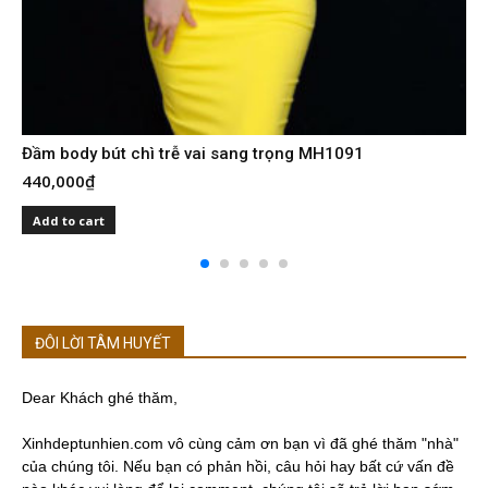
Đầm body bút chì trễ vai sang trọng MH1091
440,000
₫
Add to cart
ĐÔI LỜI TÂM HUYẾT
Dear Khách ghé thăm,
Xinhdeptunhien.com vô cùng cảm ơn bạn vì đã ghé thăm "nhà"
của chúng tôi. Nếu bạn có phản hồi, câu hỏi hay bất cứ vấn đề