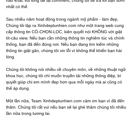
nào khác vui lòng để lại comment, chúng tôi sẽ trả lời bạn sớm
nhất có thể.
Sau nhiều năm hoạt động trong ngành mỹ phẩm - làm đẹp,
Chúng tôi lập ra Xinhdeptunhien.com như một trang web cung
cấp thông tin CÓ-CHỌN-LỌC, kiên quyết nói KHÔNG với giật
tít-câu view. Nếu bạn cần những thông tin nghiêm túc và chính
thống, bạn đã đến đúng nơi. Nếu bạn đang tìm kiếm những
thông tin giật gân, chúng tôi xin lỗi vì không thể khiến bạn hài
lòng.
Chúng tôi không nói nhiều về chuyên môn, về những thuật ngữ
khoa học, chúng tôi chỉ muốn truyền tải những thông điệp, bí
quyết giúp chị em mình đẹp hơn qua mỗi ngày mà ai cũng có
thể áp dụng.
Một lần nữa, Team Xinhdeptunhien.com cảm ơn bạn vì đã đến
thăm. Chúng tôi rất vui nếu bạn sẽ lại ghé thăm chúng tôi nhiều
lần nữa trong tương lai.