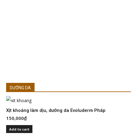
DƯỠNG DA
Xịt khoáng làm dịu, dưỡng da Evoluderm Pháp
150,000
₫
S
I
Add to cart
2