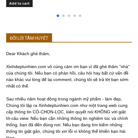
Add to cart
ĐÔI LỜI TÂM HUYẾT
Dear Khách ghé thăm,
Xinhdeptunhien.com vô cùng cảm ơn bạn vì đã ghé thăm "nhà"
của chúng tôi. Nếu bạn có phản hồi, câu hỏi hay bất cứ vấn đề
nào khác vui lòng để lại comment, chúng tôi sẽ trả lời bạn sớm
nhất có thể.
Sau nhiều năm hoạt động trong ngành mỹ phẩm - làm đẹp,
Chúng tôi lập ra Xinhdeptunhien.com như một trang web cung
cấp thông tin CÓ-CHỌN-LỌC, kiên quyết nói KHÔNG với giật
tít-câu view. Nếu bạn cần những thông tin nghiêm túc và chính
thống, bạn đã đến đúng nơi. Nếu bạn đang tìm kiếm những
thông tin giật gân, chúng tôi xin lỗi vì không thể khiến bạn hài
lòng.