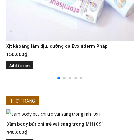
Xịt khoáng làm dịu, dưỡng da Evoluderm Pháp
150,000
₫
Add to cart
THỜI TRANG
Đầm body bút chì trễ vai sang trọng MH1091
Đ
440,000
₫
4