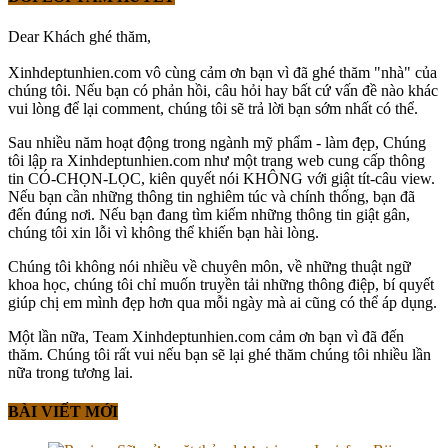
Dear Khách ghé thăm,
Xinhdeptunhien.com vô cùng cảm ơn bạn vì đã ghé thăm "nhà" của
chúng tôi. Nếu bạn có phản hồi, câu hỏi hay bất cứ vấn đề nào khác
vui lòng để lại comment, chúng tôi sẽ trả lời bạn sớm nhất có thể.
Sau nhiều năm hoạt động trong ngành mỹ phẩm - làm đẹp, Chúng
tôi lập ra Xinhdeptunhien.com như một trang web cung cấp thông
tin CÓ-CHỌN-LỌC, kiên quyết nói KHÔNG với giật tít-câu view.
Nếu bạn cần những thông tin nghiêm túc và chính thống, bạn đã
đến đúng nơi. Nếu bạn đang tìm kiếm những thông tin giật gân,
chúng tôi xin lỗi vì không thể khiến bạn hài lòng.
Chúng tôi không nói nhiều về chuyên môn, về những thuật ngữ
khoa học, chúng tôi chỉ muốn truyền tải những thông điệp, bí quyết
giúp chị em mình đẹp hơn qua mỗi ngày mà ai cũng có thể áp dụng.
Một lần nữa, Team Xinhdeptunhien.com cảm ơn bạn vì đã đến
thăm. Chúng tôi rất vui nếu bạn sẽ lại ghé thăm chúng tôi nhiều lần
nữa trong tương lai.
BÀI VIẾT MỚI