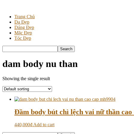
Trang Chủ
Da Đẹp
Dáng Đẹp
Mặc Đẹp
Tóc Đẹp
dam body nu than
Showing the single result
Đầm body bút chì lệch vai nữ thần ca
440,000
₫
Add to cart