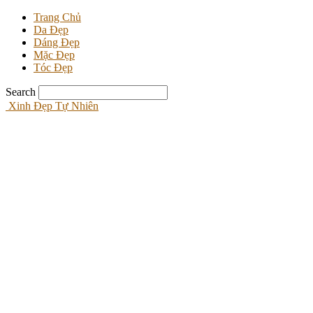
Trang Chủ
Da Đẹp
Dáng Đẹp
Mặc Đẹp
Tóc Đẹp
Search
Xinh Đẹp Tự Nhiên