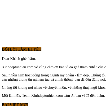
ĐÔI LỜI TÂM HUYẾT
Dear Khách ghé thăm,
Xinhdeptunhien.com vô cùng cảm ơn bạn vì đã ghé thăm "nhà" của chún
Sau nhiều năm hoạt động trong ngành mỹ phẩm - làm đẹp, Chúng tô
cần những thông tin nghiêm túc và chính thống, bạn đã đến đúng nơi. 
Chúng tôi không nói nhiều về chuyên môn, về những thuật ngữ khoa h
Một lần nữa, Team Xinhdeptunhien.com cảm ơn bạn vì đã đến thăm. Chú
BÀI VIẾT MỚI