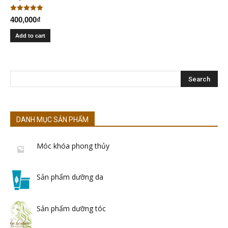
Rated
400,000
₫
5.00
out of 5
Add to cart
DANH MỤC SẢN PHẨM
Móc khóa phong thủy
Sản phẩm dưỡng da
Sản phẩm dưỡng tóc