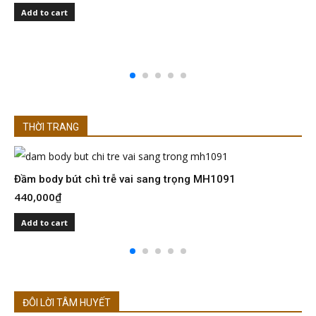
I
Add to cart
2
THỜI TRANG
Đầm body bút chì trễ vai sang trọng MH1091
Đ
440,000
₫
4
Add to cart
ĐÔI LỜI TÂM HUYẾT