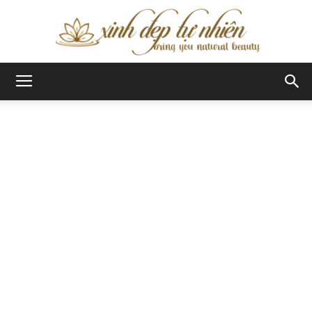
Xinh
Đẹp
Tự
Nhiên