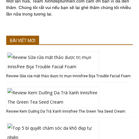
Một lần nữa, Team Xinhdeptunhien.com cảm ơn bạn vì đã đến
thăm. Chúng tôi rất vui nếu bạn sẽ lại ghé thăm chúng tôi nhiều
lần nữa trong tương lai.
BÀI VIẾT MỚI
Review Sữa rửa mặt thảo dược trị mụn Innisfree Bija Trouble Facial Foam
Review Kem Dưỡng Da Trà Xanh Innisfree The Green Tea Seed Cream