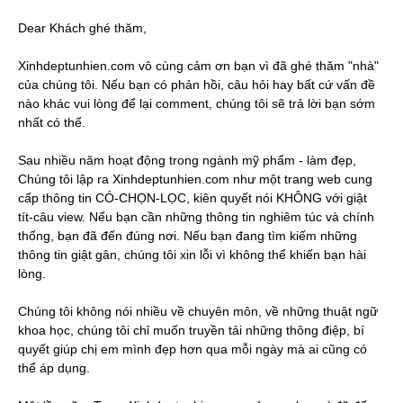
Dear Khách ghé thăm,
Xinhdeptunhien.com vô cùng cảm ơn bạn vì đã ghé thăm "nhà"
của chúng tôi. Nếu bạn có phản hồi, câu hỏi hay bất cứ vấn đề
nào khác vui lòng để lại comment, chúng tôi sẽ trả lời bạn sớm
nhất có thể.
Sau nhiều năm hoạt động trong ngành mỹ phẩm - làm đẹp,
Chúng tôi lập ra Xinhdeptunhien.com như một trang web cung
cấp thông tin CÓ-CHỌN-LỌC, kiên quyết nói KHÔNG với giật
tít-câu view. Nếu bạn cần những thông tin nghiêm túc và chính
thống, bạn đã đến đúng nơi. Nếu bạn đang tìm kiếm những
thông tin giật gân, chúng tôi xin lỗi vì không thể khiến bạn hài
lòng.
Chúng tôi không nói nhiều về chuyên môn, về những thuật ngữ
khoa học, chúng tôi chỉ muốn truyền tải những thông điệp, bí
quyết giúp chị em mình đẹp hơn qua mỗi ngày mà ai cũng có
thể áp dụng.