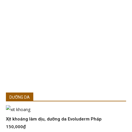
DƯỠNG DA
Xịt khoáng làm dịu, dưỡng da Evoluderm Pháp
150,000
₫
S