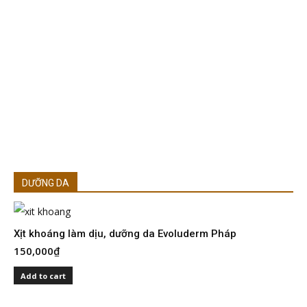
DƯỠNG DA
Xịt khoáng làm dịu, dưỡng da Evoluderm Pháp
150,000
₫
S
I
Add to cart
2