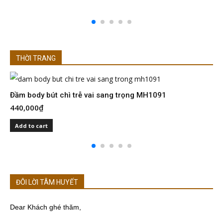
THỜI TRANG
Đầm body bút chì trễ vai sang trọng MH1091
Đ
440,000
₫
4
Add to cart
ĐÔI LỜI TÂM HUYẾT
Dear Khách ghé thăm,