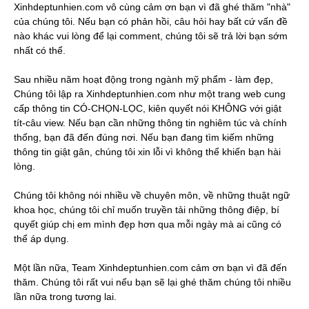
Xinhdeptunhien.com vô cùng cảm ơn bạn vì đã ghé thăm "nhà"
của chúng tôi. Nếu bạn có phản hồi, câu hỏi hay bất cứ vấn đề
nào khác vui lòng để lại comment, chúng tôi sẽ trả lời bạn sớm
nhất có thể.
Sau nhiều năm hoạt động trong ngành mỹ phẩm - làm đẹp,
Chúng tôi lập ra Xinhdeptunhien.com như một trang web cung
cấp thông tin CÓ-CHỌN-LỌC, kiên quyết nói KHÔNG với giật
tít-câu view. Nếu bạn cần những thông tin nghiêm túc và chính
thống, bạn đã đến đúng nơi. Nếu bạn đang tìm kiếm những
thông tin giật gân, chúng tôi xin lỗi vì không thể khiến bạn hài
lòng.
Chúng tôi không nói nhiều về chuyên môn, về những thuật ngữ
khoa học, chúng tôi chỉ muốn truyền tải những thông điệp, bí
quyết giúp chị em mình đẹp hơn qua mỗi ngày mà ai cũng có
thể áp dụng.
Một lần nữa, Team Xinhdeptunhien.com cảm ơn bạn vì đã đến
thăm. Chúng tôi rất vui nếu bạn sẽ lại ghé thăm chúng tôi nhiều
lần nữa trong tương lai.