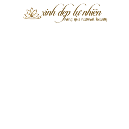
Xinh
Đẹp
Tự
Nhiên